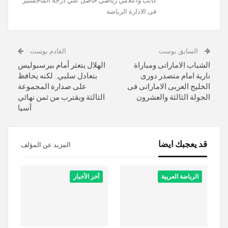
كاتب وأعلامي رياضي حاصل علي درجة الماجستير
فى الادارة الرياضة
السابق بوست
القادم بوست
الشباب الاماراتى ومباراة
الهلال يتعثر أمام بيرسبوليس
نارية امام متصدر دورى
بتعادل سلبي.. لكنه يحافظ
الخليج العربى الاماراتى فى
على صدارة المجموعة
الجولة الثالثة والعشرون
الثالثة ويقترب من ثمن نهائي
آسيا
قد يعجبك ايضا
المزيد عن المؤلف
الرياضة العربية
أخر الأخبار