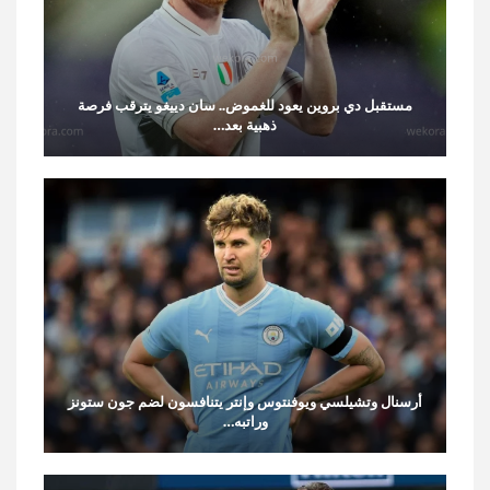
مستقبل دي بروين يعود للغموض.. سان دييغو يترقب فرصة
ذهبية بعد…
أرسنال وتشيلسي ويوفنتوس وإنتر يتنافسون لضم جون ستونز
وراتبه…