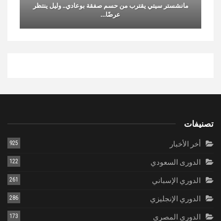
مانشستر سيتي يقترب من حسم صفقة بوعادي.. وليل ينتظر
عرضًا…
تصنيفات
أخر الأخبار
925
الدورى السعودي
122
الدوري الإسباني
261
الدوري الإنجليزي
286
الدوري المصري
173