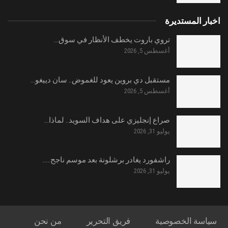
اخبار المستديرة
تروي باروت يخطف الأنظار في سوق…
أغسطس 5, 2026
مستقبل دي بروين يعود للغموض.. سان دييغو…
أغسطس 5, 2026
صراع إنجليزي على هداف السويد.. لماذا…
يوليو 31, 2026
راشفورد يغادر برشلونة بعد موسم ناجح..…
يوليو 31, 2026
سياسة الخصوصية
فريق التحرير
من نحن