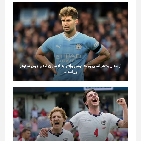
أرسنال وتشيلسي ويوفنتوس وإنتر يتنافسون لضم جون ستونز
وراتبه…