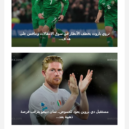
تروي باروت يخطف الأنظار في سوق الانتقالات وتنافس على
هداف…
مستقبل دي بروين يعود للغموض.. سان دييغو يترقب فرصة
ذهبية بعد…