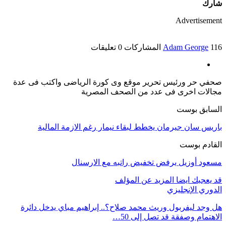
شارك
Advertisement
116 المشاركات
Adam George
0 تعليقات
صحفي حر ورئيس تحرير موقع وى كورة الرياضى واكتب فى عدة
مجالات اخرى فى عدد من الصحف المصرية
السابق بوست
باريس سان جيرمان يخطط لبقاء نيمار رغم الازمة المالية
القادم بوست
مسعود أوزيل يرفض تخفيض راتبه مع الارسنال
قد يعجبك ايضا
المزيد عن المؤلف
الدوري الإنجليزي
هل وجد ليفربول وريث محمد صلاح؟.. إبراهيم مباي يدخل دائرة
الاهتمام وصفقة قد تصل إلى 50…