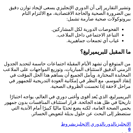
وتشير التقارير إلى أن الدوري الإنجليزي يسعى لإيجاد توازن دقيق
بين الضرورة الصحية والحاجة الاقتصادية، مع الالتزام التام
ببروتوكولات صحية صارمة تشمل:
الفحوصات الدورية لكل المشاركين.
التباعد الاجتماعي داخل الملاعب.
غياب أي تجمعات جماهيرية.
ما المقبل للبريميرليغ؟
من المتوقع أن تشهد الأيام المقبلة اجتماعات حاسمة لتحديد الجدول
الزمني الدقيق لاستئناف المباريات، وتوزيع المواجهات على الملاعب
المحايدة المختارة. ويأمل الجميع أن يساهم هذا الحل المؤقت في
إنقاذ الموسم، مع النظر في إمكانية العودة التدريجية للجمهور في
مراحل لاحقة إذا تحسنت الظروف الصحية.
البريميرليغ، الذي يُعد أقوى وأغنى دوري في العالم، يواجه اختبارًا
تاريخيًا في ظل هذه الجائحة. قرار استئناف المنافسات بدون جمهور
يحمي الصحة العامة، لكنه يضع تحديًا ماليًا كبيرًا أمام الأندية التي
ستضطر إلى البحث عن حلول بديلة لتعويض الخسائر.
الانجليزي
الدورى
الدوري الإنجليزي
شروط
0