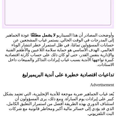
وأوضحت المصادر أن هذا السيناريو
لا يشمل مطلقًا
عودة الجماهير
إلى المدرجات في الوقت الحالي. يستمر غياب المشجعين عن
Mute
حسابات المسؤولين تمامًا، في ظل استمرار خطر انتشار الوباء
العالمي. الهدف الأساسي هو حماية سلامة اللاعبين والأطقم الفنية
والإدارية بنفس القدر، حتى لو كان ذلك على حساب كارثة اقتصادية
كبيرة تواجهها الأندية بسبب غياب إيرادات التذاكر والمبيعات داخل
الاستادات.
تداعيات اقتصادية خطيرة على أندية البريميرليغ
Advertisement
يُعد غياب الجماهير ضربة موجعة للأندية الإنجليزية، التي تعتمد بشكل
كبير على إيرادات يوم المباراة. ومع ذلك، يرى المسؤولون أن
استئناف الدوري بهذه الطريقة أفضل من استمرار التعليق الكامل،
الذي قد يؤدي إلى خسائر مالية أكبر ومخاطر قانونية مع شركات
البث التلفزيوني.