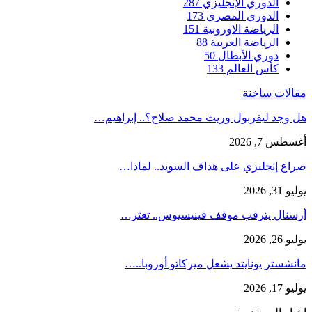
الدوري الإنجليزي
287
الدوري المصري
173
الرياضة الاوروبية
151
الرياضة العربية
88
دوري الأبطال
50
كأس العالم
133
مقالات ساخنة
هل وجد ليفربول وريث محمد صلاح؟.. إبراهيم…
أغسطس 7, 2026
صراع إنجليزي على هداف السويد.. لماذا…
يوليو 31, 2026
أرسنال يترقب موقف فينيسيوس.. تعثر…
يوليو 26, 2026
مانشستر يونايتد يشعل ميركاتو أوروبا..…
يوليو 17, 2026