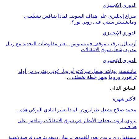
الدوري الإنجليزي
صراع إنجليزي على هداف السويد.. لماذا يتنافس تشيلسي
ومانشستر سيتي على روبي يور؟
الدوري الإنجليزي
أرسنال يترقب موقف فينيسيوس.. تعثر مفاوضات التجديد مع ريال
مدريد يشعل سوق الانتقالات
الدوري الإنجليزي
مانشستر يونايتد يشعل ميركاتو أوروبا.. كوني يقترب من أولد
ترافورد وروما يجهز خطة لخطف…
السابق
التالي
الأكثر شهرة
محمد صلاح يشعل طرابزون.. لماذا يعتبر النادي التركي هذه…
تروي باروت يخطف الأنظار في سوق الانتقالات وتنافس على
هداف…
مستقبل دي بروين يعود للغموض.. سان دييغو يترقب فرصة ذهبية