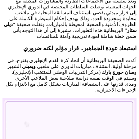
وبعد سلسلة من الاجتماعات الطارئة والمشاورات المكثفة مع
الجهات المعنية، توصلت السلطات المختصة في الدوري الإنجليزي
إلى قرار مبدئي يقضي باستئناف المسابقة المحلية في ملاعب
محايدة ومحدودة العدد، وذلك بهدف إحكام السيطرة الكاملة على
الظروف الأمنية والصحية المحيطة بالمباريات. ونقلت صحيفة
“ديلي
ستار”
البريطانية هذه التطورات، مشيرة إلى أن هذا التوجه يأتي
ضمن خطة شاملة لعودة تدريجية وآمنة للمنافسات.
استبعاد عودة الجماهير.. قرار مؤلم لكنه ضروري
أكدت الصحيفة البريطانية أن اتحاد كرة القدم الإنجليزي يقترح، في
مرحلة أولية، استئناف مباريات الدوري على ملعبي
ويمبلي
الشهير
و
سان جورج بارك
(مركز التدريبات الوطني للمنتخب الإنجليزي).
وسيتم في الوقت نفسه دراسة صلاحية بعض الملاعب الأخرى
ومدى قدرتها على استضافة المباريات بشكل كامل مع الالتزام بكل
الإجراءات الاحترازية.