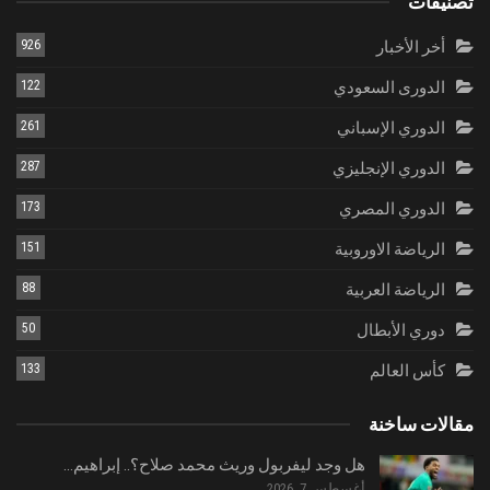
تصنيفات
أخر الأخبار
926
الدورى السعودي
122
الدوري الإسباني
261
الدوري الإنجليزي
287
الدوري المصري
173
الرياضة الاوروبية
151
الرياضة العربية
88
دوري الأبطال
50
كأس العالم
133
مقالات ساخنة
هل وجد ليفربول وريث محمد صلاح؟.. إبراهيم…
أغسطس 7, 2026