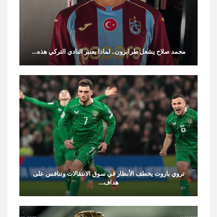
محمد صلاح يشعل طرابزون.. لماذا يعتبر النادي التركي هذه…
تروي باروت يخطف الأنظار في سوق الانتقالات وتنافس على
هداف…