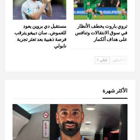
تروي باروت يخطف الأنظار
مستقبل دي بروين يعود
في سوق الانتقالات وتنافس
للغموض.. سان دييغو يترقب
على هداف ألكمار
فرصة ذهبية بعد تعثر تجربة
نابولي
السابق
التالي
الأكثر شهرة