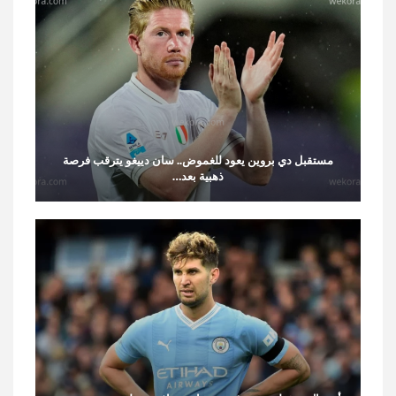
مستقبل دي بروين يعود للغموض.. سان دييغو يترقب فرصة
ذهبية بعد…