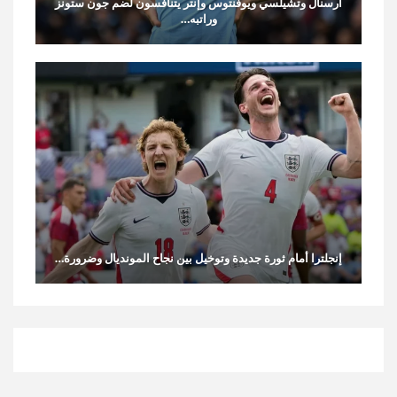
أرسنال وتشيلسي ويوفنتوس وإنتر يتنافسون لضم جون ستونز
وراتبه…
إنجلترا أمام ثورة جديدة وتوخيل بين نجاح المونديال وضرورة…