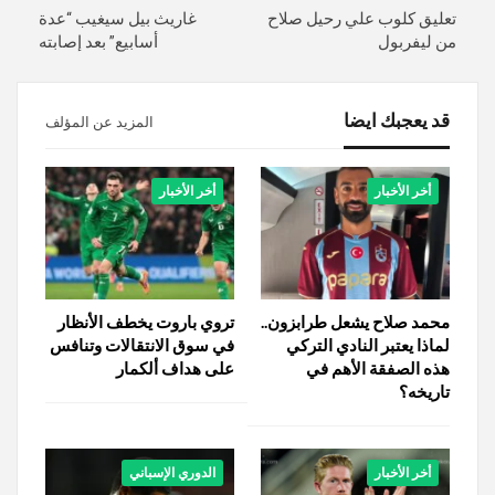
تعليق كلوب علي رحيل صلاح
غاريث بيل سيغيب “عدة
من ليفربول
أسابيع” بعد إصابته
قد يعجبك ايضا
المزيد عن المؤلف
أخر الأخبار
أخر الأخبار
محمد صلاح يشعل طرابزون..
تروي باروت يخطف الأنظار
لماذا يعتبر النادي التركي
في سوق الانتقالات وتنافس
هذه الصفقة الأهم في
على هداف ألكمار
تاريخه؟
أخر الأخبار
الدوري الإسباني