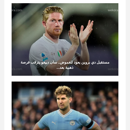
مستقبل دي بروين يعود للغموض.. سان دييغو يترقب فرصة
ذهبية بعد…