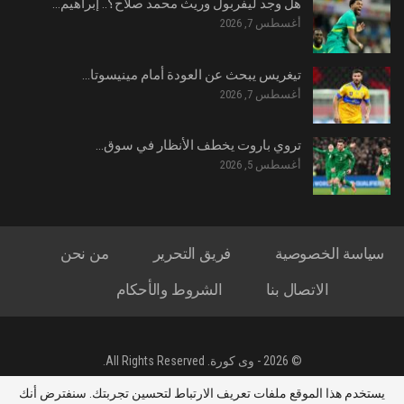
هل وجد ليفربول وريث محمد صلاح؟.. إبراهيم…
أغسطس 7, 2026
تيغريس يبحث عن العودة أمام مينيسوتا…
أغسطس 7, 2026
تروي باروت يخطف الأنظار في سوق…
أغسطس 5, 2026
سياسة الخصوصية
فريق التحرير
من نحن
الاتصال بنا
الشروط والأحكام
© 2026 - وى كورة. All Rights Reserved.
جميع الحقوق محفوظة لموقع وى كورة - تصميم : ياسين محمد الشحات
يستخدم هذا الموقع ملفات تعريف الارتباط لتحسين تجربتك. سنفترض أنك
العريني