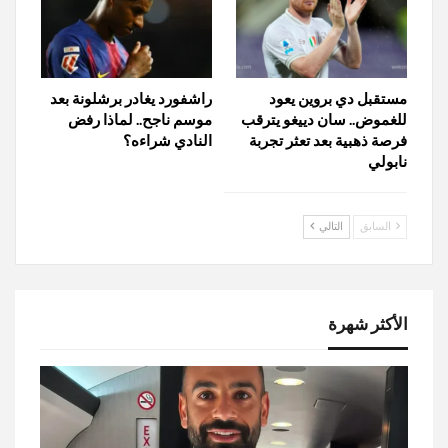
مستقبل دي بروين يعود
راشفورد يغادر برشلونة بعد
للغموض.. سان دييغو يترقب
موسم ناجح.. لماذا رفض
فرصة ذهبية بعد تعثر تجربة
النادي شراءه؟
نابولي
السابق
التالي
الأكثر شهرة