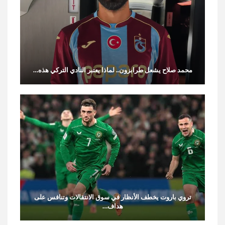
محمد صلاح يشعل طرابزون.. لماذا يعتبر النادي التركي هذه…
تروي باروت يخطف الأنظار في سوق الانتقالات وتنافس على
هداف…