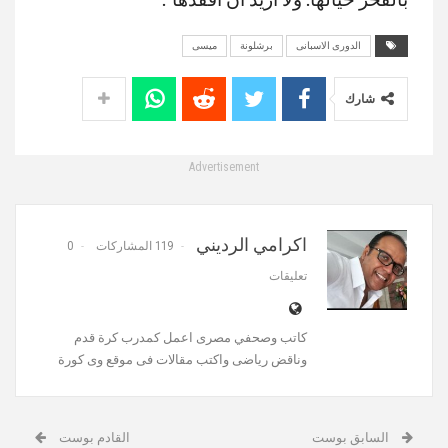
الدورى الاسبانى
برشلونة
ميسى
شارك
Advertisement
اكرامي الرديني
119 المشاركات
0
تعليقات
كاتب وصحفي مصرى اعمل كمدرب كرة قدم
وناقض رياضى واكتب مقالات فى موقع وى كورة
السابق بوست
القادم بوست