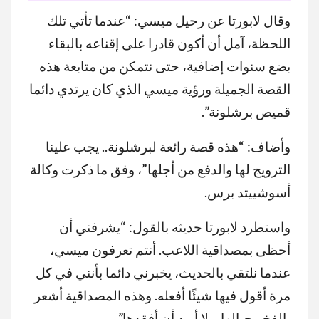
وقال لابورتا عن رحيل ميسي: “عندما تأتي تلك
MUTE
اللحظة، آمل أن أكون قادرا على إقناعه بالبقاء
بضع سنوات إضافية، حتى نتمكن من متابعة هذه
القصة الجميلة ورؤية ميسي الذي كان يرتدي دائما
قميص برشلونة”.
وأضاف: “هذه قصة رائعة لبرشلونة.. يجب علينا
الترويج لها والدفع من أجلها”، وفق ما ذكرت وكالة
أسوشييتد برس.
واستطرد لابورتا حديثه بالقول: “يشرفني أن
أحظى بمصداقية اللاعب. أنتم تعرفون ميسي،
عندما نلتقي بالحديث، يخبرني دائما بأنني في كل
مرة أقول فيها شيئًا أفعله. وهذه المصداقية أشعر
بالفخر حيالها. ولا أريد أن أفقدها”.