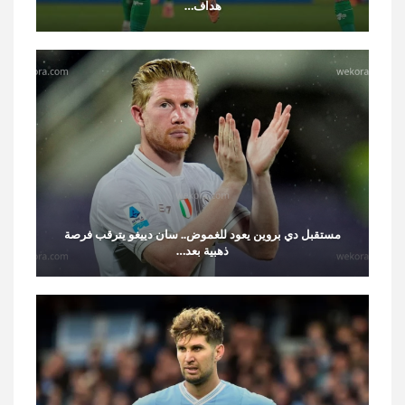
هداف…
مستقبل دي بروين يعود للغموض.. سان دييغو يترقب فرصة
ذهبية بعد…