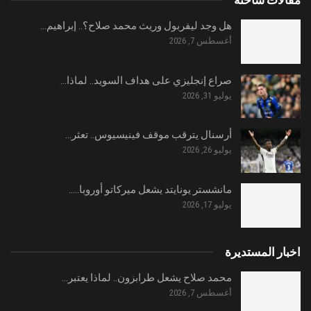
هل وجد ليفربول وريث محمد صلاح؟.. إبراهيم…
أغسطس 7, 2026
صراع إنجليزي على هداف السويد.. لماذا…
يوليو 31, 2026
أرسنال يترقب موقف فينيسيوس.. تعثر…
يوليو 26, 2026
مانشستر يونايتد يشعل ميركاتو أوروبا..…
يوليو 17, 2026
اخبار المستديرة
محمد صلاح يشعل طرابزون.. لماذا يعتبر…
أغسطس 7, 2026