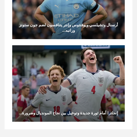
أرسنال وتشيلسي ويوفنتوس وإنتر يتنافسون لضم جون ستونز
وراتبه…
إنجلترا أمام ثورة جديدة وتوخيل بين نجاح المونديال وضرورة…