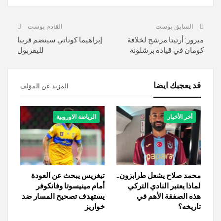
السابق بوست
القادم بوست
ميرور: أرتيتا مرشح لخلافة
إبراهيما كوناتي سينضم قريبا
كومان في قيادة برشلونة
لليفربول
قد يعجبك ايضا
المزيد عن المؤلف
أخر الأخبار
الرياضة الاوروبية
محمد صلاح يشعل طرابزون..
تيغريس يبحث عن العودة
لماذا يعتبر النادي التركي
أمام مينيسوتا وفانكوفر
هذه الصفقة الأهم في
يستهدف تصحيح المسار ضد
تاريخه؟
خواريز