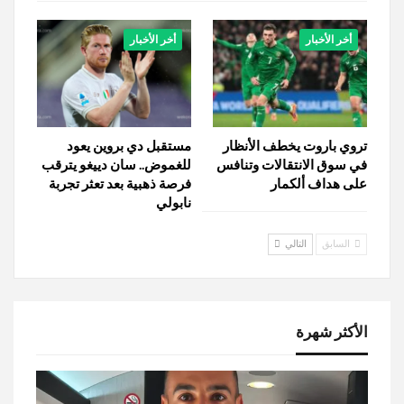
أخر الأخبار
أخر الأخبار
تروي باروت يخطف الأنظار
مستقبل دي بروين يعود
في سوق الانتقالات وتنافس
للغموض.. سان دييغو يترقب
على هداف ألكمار
فرصة ذهبية بعد تعثر تجربة
نابولي
السابق
التالي
الأكثر شهرة