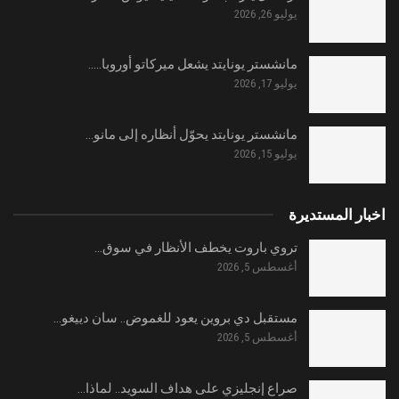
يوليو 26, 2026
مانشستر يونايتد يشعل ميركاتو أوروبا..…
يوليو 17, 2026
مانشستر يونايتد يحوّل أنظاره إلى مانو…
يوليو 15, 2026
اخبار المستديرة
تروي باروت يخطف الأنظار في سوق…
أغسطس 5, 2026
مستقبل دي بروين يعود للغموض.. سان دييغو…
أغسطس 5, 2026
صراع إنجليزي على هداف السويد.. لماذا…