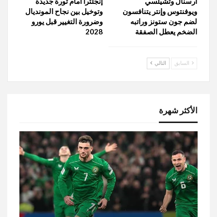
أرسنال وتشيلسي
إنجلترا أمام ثورة جديدة
ويوفنتوس وإنتر يتنافسون
وتوخيل بين نجاح المونديال
لضم جون ستونز وراتبه
وضرورة التغيير قبل يورو
الضخم يعطل الصفقة
2028
السابق
التالي
الأكثر شهرة