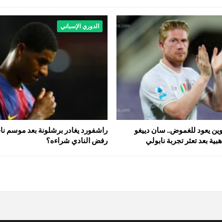
الدوري الإسباني
ين يعود للغموض.. سان دييغو
راشفورد يغادر برشلونة بعد موسم ناجح
ية بعد تعثر تجربة نابولي
رفض النادي شراءه؟