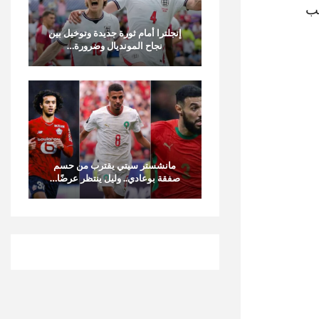
يب
إنجلترا أمام ثورة جديدة وتوخيل بين
نجاح المونديال وضرورة…
مانشستر سيتي يقترب من حسم
صفقة بوعادي.. وليل ينتظر عرضًا…