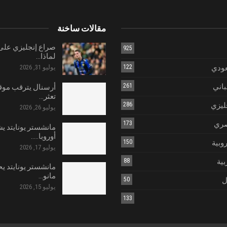
مقالات ساخنة
صراع إنجليزي على 
925
لماذا…
عودي
122
يوليو 31, 2026
باني
261
أرسنال يترقب موق
تعثر…
ليزي
286
يوليو 26, 2026
صري
173
مانشستر يونايتد ي
أوروبا..…
روبية
150
يوليو 17, 2026
بية
88
مانشستر يونايتد يح
مانو…
ل
50
يوليو 15, 2026
133