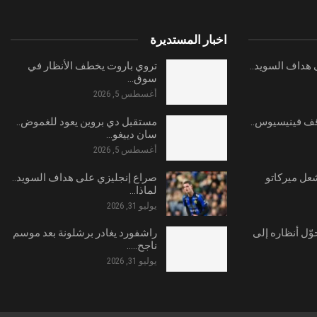
اخبار المستديرة
هداف السويد..
تروي باروت يخطف الأنظار في
سوق…
أغسطس 5, 2026
ف فينيسيوس..
مستقبل دي بروين يعود للغموض..
سان دييغو…
أغسطس 5, 2026
شعل ميركاتو
صراع إنجليزي على هداف السويد..
لماذا…
يوليو 31, 2026
وّل أنظاره إلى
راشفورد يغادر برشلونة بعد موسم
ناجح..…
يوليو 31, 2026