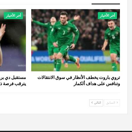
أخر الأخبار
أخر الأخبار
تروي باروت يخطف الأنظار في سوق الانتقالات
مستقبل دي برو
وتنافس على هداف ألكمار
يترقب فرصة ذهب
السابق
التالي