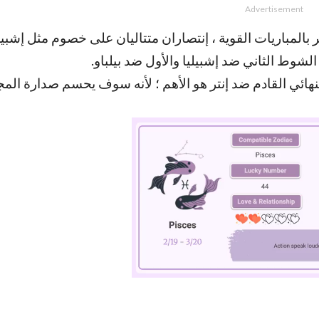
Advertisement
بالمباريات القوية ، إنتصاران متتاليان على خصوم مثل إشبيليا
لشوط الثاني ضد إشبيليا والأول ضد بيلباو.
النهائي القادم ضد إنتر هو الأهم ؛ لأنه سوف يحسم صدارة ال