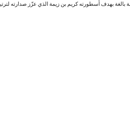
بة بالغة بهدف أسطورته كريم بن زيمة الذي عزّز صدارته لترت