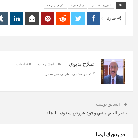
MUTE
الدورى الاسباني
ريال مدريد
كريم بن زيمة
شارك
صلاح بديوي
107 المشاركات
0 تعليقات
كاتب وصحفي - عربي من مصر
السابق بوست
ناصر النني ينفي وجود عروض سعودية لنجله
قد يعجبك ايضا