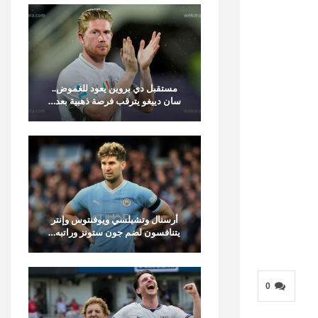
مستقبل دي بروين يعود للغموض..
سان دييغو يترقب فرصة ذهبية بعد…
أرسنال وتشيلسي ويوفنتوس وإنتر
يتنافسون لضم جون ستونز وراتبه…
0