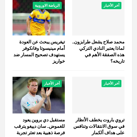
أخر الأخبار
الرياضة الاوروبية
محمد صلاح يشعل طرابزون..
تيغريس يبحث عن العودة
لماذا يعتبر النادي التركي
أمام مينيسوتا وفانكوفر
هذه الصفقة الأهم في
يستهدف تصحيح المسار ضد
تاريخه؟
خواريز
أخر الأخبار
أخر الأخبار
تروي باروت يخطف الأنظار
مستقبل دي بروين يعود
في سوق الانتقالات وتنافس
للغموض.. سان دييغو يترقب
على هداف ألكمار
فرصة ذهبية بعد تعثر تجربة