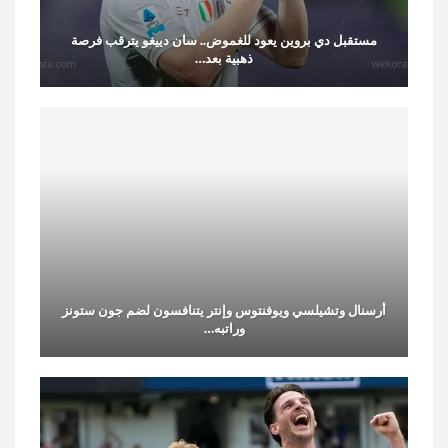
مستقبل دي بروين يعود للغموض.. سان دييغو يترقب فرصة
ذهبية بعد…
أرسنال وتشيلسي ويوفنتوس وإنتر يتنافسون لضم جون ستونز
وراتبه…