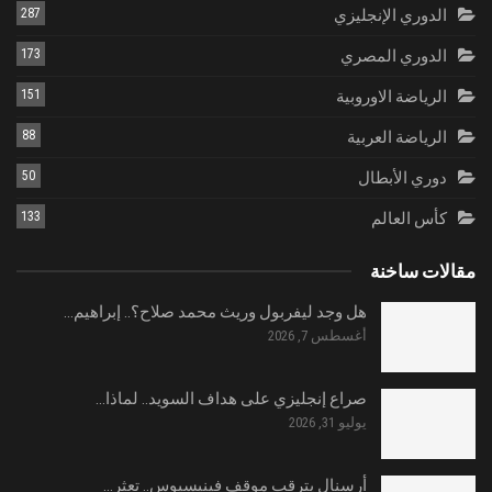
الدوري الإنجليزي
287
الدوري المصري
173
الرياضة الاوروبية
151
الرياضة العربية
88
دوري الأبطال
50
كأس العالم
133
مقالات ساخنة
هل وجد ليفربول وريث محمد صلاح؟.. إبراهيم…
أغسطس 7, 2026
صراع إنجليزي على هداف السويد.. لماذا…
يوليو 31, 2026
أرسنال يترقب موقف فينيسيوس.. تعثر…