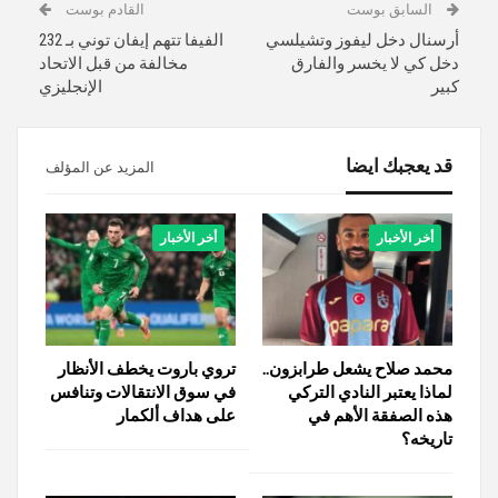
السابق بوست
القادم بوست
أرسنال دخل ليفوز وتشيلسي
الفيفا تتهم إيفان توني بـ 232
دخل كي لا يخسر والفارق
مخالفة من قبل الاتحاد
كبير
الإنجليزي
قد يعجبك ايضا
المزيد عن المؤلف
أخر الأخبار
أخر الأخبار
محمد صلاح يشعل طرابزون..
تروي باروت يخطف الأنظار
لماذا يعتبر النادي التركي
في سوق الانتقالات وتنافس
هذه الصفقة الأهم في
على هداف ألكمار
تاريخه؟