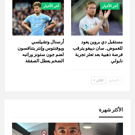
أخر الأخبار
أخر الأخبار
مستقبل دي بروين يعود
أرسنال وتشيلسي
للغموض.. سان دييغو يترقب
ويوفنتوس وإنتر يتنافسون
فرصة ذهبية بعد تعثر تجربة
لضم جون ستونز وراتبه
نابولي
الضخم يعطل الصفقة
السابق
التالي
الأكثر شهرة