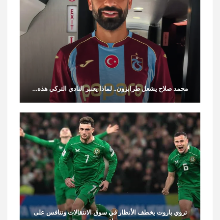
محمد صلاح يشعل طرابزون.. لماذا يعتبر النادي التركي هذه…
تروي باروت يخطف الأنظار في سوق الانتقالات وتنافس على