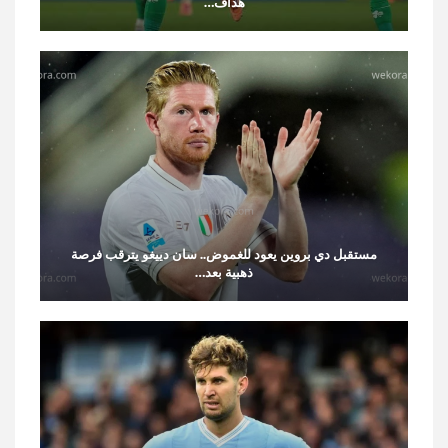
هداف…
مستقبل دي بروين يعود للغموض.. سان دييغو يترقب فرصة
ذهبية بعد…