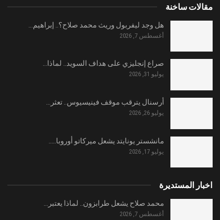
مقالات ساخنة
هل وجد ليفربول وريث محمد صلاح؟.. إبراهيم…
أغسطس 7, 2026
صراع إنجليزي على هداف السويد.. لماذا…
يوليو 31, 2026
أرسنال يترقب موقف فينيسيوس.. تعثر…
يوليو 26, 2026
مانشستر يونايتد يشعل ميركاتو أوروبا..…
يوليو 17, 2026
اخبار المستديرة
محمد صلاح يشعل طرابزون.. لماذا يعتبر…
أغسطس 7, 2026