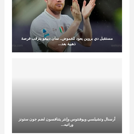
مستقبل دي بروين يعود للغموض.. سان دييغو يترقب فرصة
ذهبية بعد…
أرسنال وتشيلسي ويوفنتوس وإنتر يتنافسون لضم جون ستونز
وراتبه…