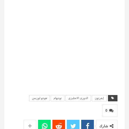
إيفرتون
الدورى الانجليزي
توتنهام
هوجو لوريس
0
شارك