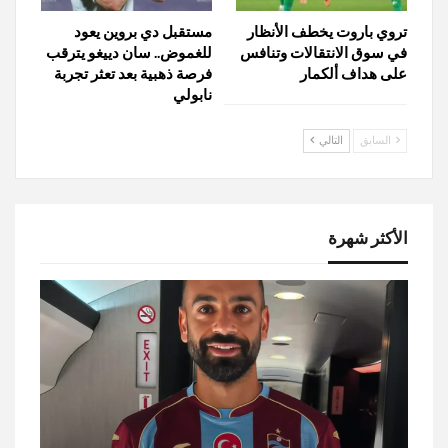
تروي باروت يخطف الأنظار
مستقبل دي بروين يعود
في سوق الانتقالات وتنافس
للغموض.. سان دييغو يترقب
على هداف ألكمار
فرصة ذهبية بعد تعثر تجربة
نابولي
السابق
التالي
الأكثر شهرة