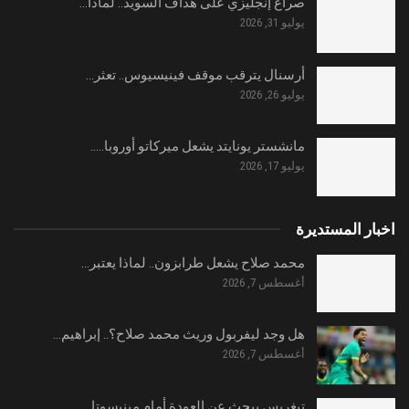
صراع إنجليزي على هداف السويد.. لماذا…
يوليو 31, 2026
أرسنال يترقب موقف فينيسيوس.. تعثر…
يوليو 26, 2026
مانشستر يونايتد يشعل ميركاتو أوروبا..…
يوليو 17, 2026
اخبار المستديرة
محمد صلاح يشعل طرابزون.. لماذا يعتبر…
أغسطس 7, 2026
هل وجد ليفربول وريث محمد صلاح؟.. إبراهيم…
أغسطس 7, 2026
تيغريس يبحث عن العودة أمام مينيسوتا…