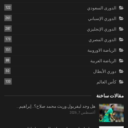
الدورى السعودي
122
الدوري الإسباني
261
الدوري الإنجليزي
287
الدوري المصري
173
الرياضة الاوروبية
151
الرياضة العربية
88
دوري الأبطال
50
كأس العالم
133
مقالات ساخنة
هل وجد ليفربول وريث محمد صلاح؟.. إبراهيم…
أغسطس 7, 2026