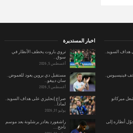
اخبار المستديرة
هداف السويد..
تروي باروت يخطف الأنظار في
سوق…
أغسطس 5, 2026
ف فينيسيوس..
مستقبل دي بروين يعود للغموض..
سان دييغو…
أغسطس 5, 2026
شعل ميركاتو
صراع إنجليزي على هداف السويد..
لماذا…
يوليو 31, 2026
وّل أنظاره إلى
راشفورد يغادر برشلونة بعد موسم
ناجح..…