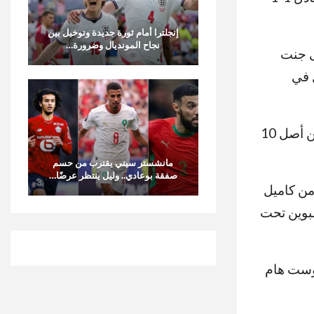
إنجلترا أمام ثورة جديدة وتوخيل بين
نجاح المونديال وضرورة…
ى جنت
 في
رغم أن وست هام يعاني في الدوري الإنجليزي الممتاز، إلا أن مآثرهم الأوروبية – فقد دخلوا هذه المباراة برصيد 10 من أصل 10
مانشستر سيتي يقترب من حسم
صفقة بوعادي.. وليل ينتظر عرضًا…
من كاميل
لبوين تحت
 وست هام