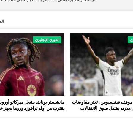
الم
زي
الدوري الإنجليزي
موقف فينيسيوس.. تعثر مفاوضات
مانشستر يونايتد يشعل ميركاتو أوروبا
ل مدريد يشعل سوق الانتقالات
يقترب من أولد ترافورد وروما يجه