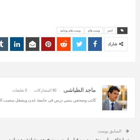
انجز
وست هام
وست هام يونايتد
شارك
ماجد الطياشى
80 المشاركات
0 تعليقات
كاتب وصحفي يمني درس فى جامعة عدن ويشغل منصب المنس
السابق بوست
تم إيقاف ماني وتغريمه من قبل بايرن ميونيخ بعد مشادة مع سانيه