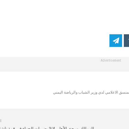
Advertisement
ق الاعلامي لدي وزير الشباب والرياضة اليمني
ا
الزمالك يسحق الأهلى 3/4 بضربات الجزاء فى قمة ناشئين مواليد 2012