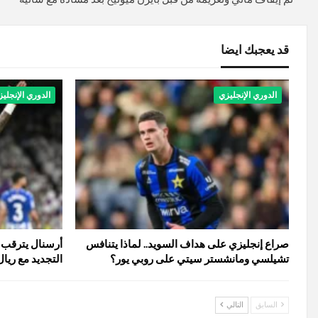
قد يعجبك ايضا
الدوري الإنجليزي
الدوري الإنجلي
صراع إنجليزي على هداف السويد.. لماذا يتنافس
أرسنال يترقب 
تشيلسي ومانشستر سيتي على روبي يور؟
التجديد مع ريا
السابق
التالي