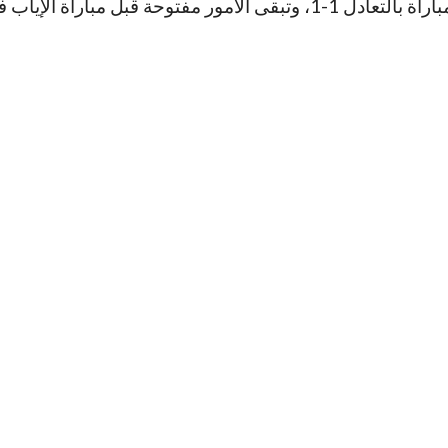
تم إعادته إلى الملعب بعد المراجعة. وبعد ذلك، انتهت المباراة بالتعادل 1-1، وتبقى الأمور مفتوحة قبل مب