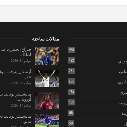
مقالات ساخنة
صراع إنجليزي على 
925
لماذا…
عودي
122
يوليو 31, 2026
باني
261
أرسنال يترقب موق
تعثر…
ليزي
286
يوليو 26, 2026
صري
173
مانشستر يونايتد ي
أوروبا..…
روبية
150
يوليو 17, 2026
بية
88
مانشستر يونايتد يح
مانو…
ل
50