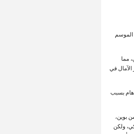
 الموسم
، مما
الآمال في
 هام بسبب
من بوين،
ي، ولكن