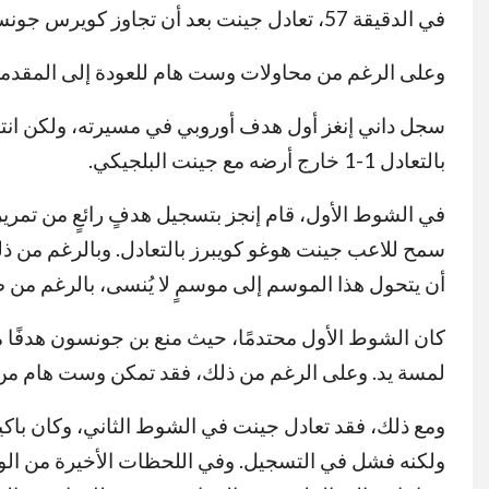
في الدقيقة 57، تعادل جينت بعد أن تجاوز كويرس جونسون بسهولة وأنهى الهجمة في مرمى وست هام.
وعلى الرغم من محاولات وست هام للعودة إلى المقدمة،
سجل داني إنغز أول هدف أوروبي في مسيرته، ولكن انت
بالتعادل 1-1 خارج أرضه مع جينت البلجيكي.
في الشوط الأول، قام إنجز بتسجيل هدفٍ رائعٍ من تمري
سمح للاعب جينت هوغو كويبرز بالتعادل. وبالرغم من ذل
أن يتحول هذا الموسم إلى موسمٍ لا يُنسى، بالرغم من ص
كان الشوط الأول محتدمًا، حيث منع بن جونسون هدفًا م
لمسة يد. وعلى الرغم من ذلك، فقد تمكن وست هام من ت
ومع ذلك، فقد تعادل جينت في الشوط الثاني، وكان باكيتا 
ولكنه فشل في التسجيل. وفي اللحظات الأخيرة من ال