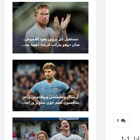
مستقبل دي بروين يعود للغموض..
سان دييغو يترقب فرصة ذهبية بعد…
أرسنال وتشيلسي ويوفنتوس وإنتر
يتنافسون لضم جون ستونز وراتبه…
0
سجّل داني إنغز أول هدف أوروبي في مسيرته، ولكن سلسلة انتصارات وست هام في القارة هذا الموسم انتهت بالتعادل 1-1