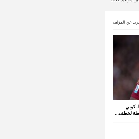
زيد عن المؤلف
.. كوني
ز خطة لخطف…