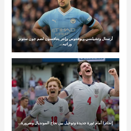
أرسنال وتشيلسي ويوفنتوس وإنتر يتنافسون لضم جون ستونز
وراتبه…
إنجلترا أمام ثورة جديدة وتوخيل بين نجاح المونديال وضرورة…