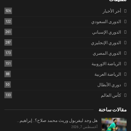
أخر الأخبار
926
الدورى السعودي
122
الدوري الإسباني
261
الدوري الإنجليزي
287
الدوري المصري
173
الرياضة الاوروبية
151
الرياضة العربية
88
دوري الأبطال
50
كأس العالم
133
مقالات ساخنة
هل وجد ليفربول وريث محمد صلاح؟.. إبراهيم…
أغسطس 7, 2026