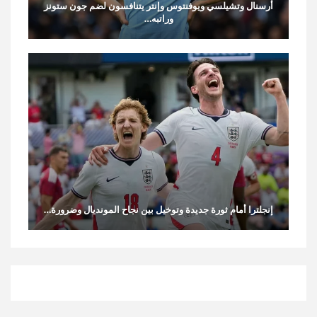
أرسنال وتشيلسي ويوفنتوس وإنتر يتنافسون لضم جون ستونز
وراتبه…
إنجلترا أمام ثورة جديدة وتوخيل بين نجاح المونديال وضرورة…