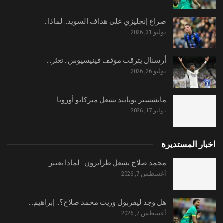
صراع إنجليزي على هداف السويد.. لماذا…
يوليو 31, 2026
أرسنال يترقب موقف فينيسيوس.. تعثر…
يوليو 26, 2026
مانشستر يونايتد يشعل ميركاتو أوروبا..…
يوليو 17, 2026
اخبار المستديرة
محمد صلاح يشعل طرابزون.. لماذا يعتبر…
أغسطس 7, 2026
هل وجد ليفربول وريث محمد صلاح؟.. إبراهيم…
أغسطس 7, 2026