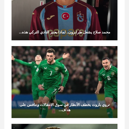
محمد صلاح يشعل طرابزون.. لماذا يعتبر النادي التركي هذه…
تروي باروت يخطف الأنظار في سوق الانتقالات وتنافس على
هداف…