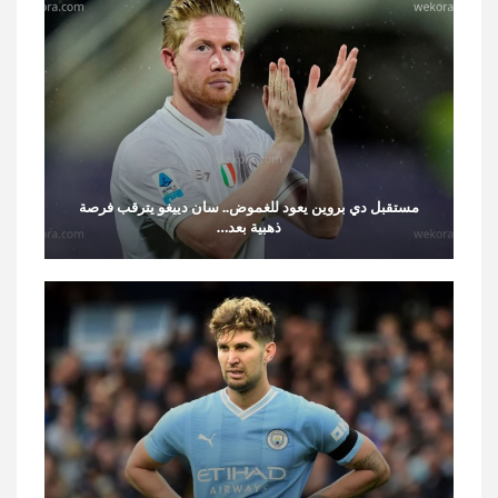
مستقبل دي بروين يعود للغموض.. سان دييغو يترقب فرصة
ذهبية بعد…