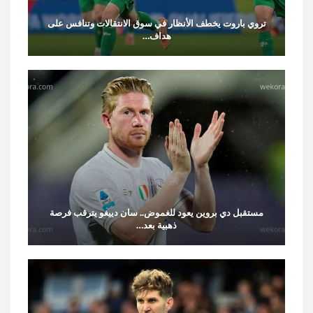
تروي باروت يخطف الأنظار في سوق الانتقالات وتنافس على
هداف…
مستقبل دي بروين يعود للغموض.. سان دييغو يترقب فرصة
ذهبية بعد…