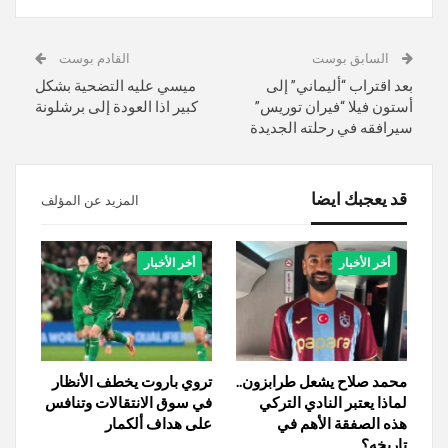
السابق بوست
القادم بوست
بعد اقتراب “أليماني” إلى
ميسي عليه التضحية بشكل
أستون فيلا “فيران توريس”
كبير اذا العودة إلى برشلونة
سيرافقه في رحلته الجديدة
قد يعجبك ايضا
المزيد عن المؤلف
أخر الأخبار
أخر الأخبار
محمد صلاح يشعل طرابزون..
تروي باروت يخطف الأنظار
لماذا يعتبر النادي التركي
في سوق الانتقالات وتنافس
هذه الصفقة الأهم في
على هداف ألكمار
تاريخه؟