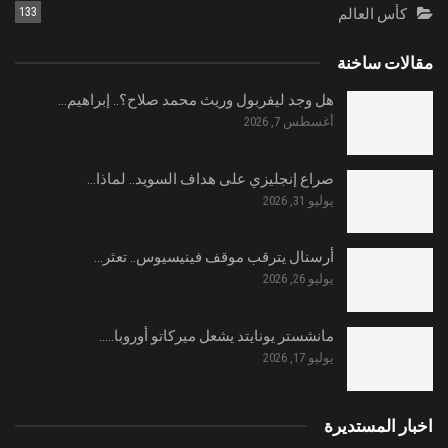
كأس العالم
133
مقالات ساخنة
هل وجد ليفربول وريث محمد صلاح؟.. إبراهيم…
أغسطس 7, 2026
صراع إنجليزي على هداف السويد.. لماذا…
يوليو 31, 2026
أرسنال يترقب موقف فينيسيوس.. تعثر…
يوليو 26, 2026
مانشستر يونايتد يشعل ميركاتو أوروبا..…
يوليو 17, 2026
اخبار المستديرة