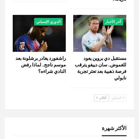
أخر الأخبار
الدوري الإسباني
مستقبل دي بروين يعود
راشفورد يغادر برشلونة بعد
للغموض.. سان دييغو يترقب
موسم ناجح.. لماذا رفض
فرصة ذهبية بعد تعثر تجربة
النادي شراءه؟
نابولي
السابق
التالي
الأكثر شهرة