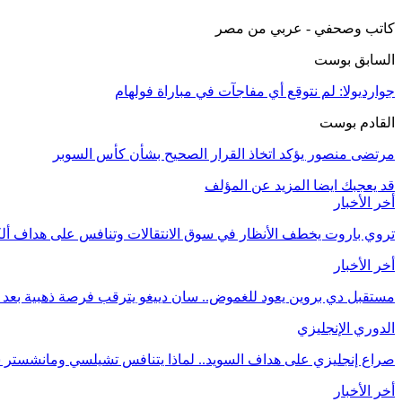
كاتب وصحفي - عربي من مصر
السابق بوست
جوارديولا: لم نتوقع أي مفاجآت في مباراة فولهام
القادم بوست
مرتضى منصور يؤكد اتخاذ القرار الصحيح بشأن كأس السوبر
قد يعجبك ايضا
المزيد عن المؤلف
أخر الأخبار
تروي باروت يخطف الأنظار في سوق الانتقالات وتنافس على هداف ألك
أخر الأخبار
مستقبل دي بروين يعود للغموض.. سان دييغو يترقب فرصة ذهبية بعد تع
الدوري الإنجليزي
صراع إنجليزي على هداف السويد.. لماذا يتنافس تشيلسي ومانشستر 
أخر الأخبار