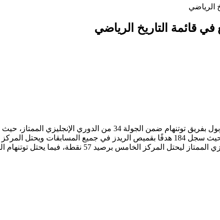
خ الرياضي
في قائمة التاريخ الرياضي
كما أن صلاح يخوض مباراته الـ300 مع ليفربول في جميع المسابقات، حيث سجل 184 هدفًا بقميص