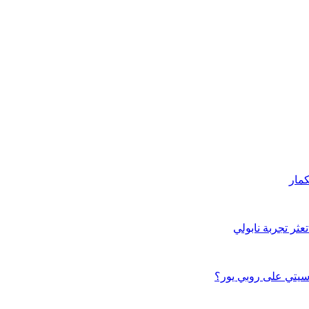
مار
ثر تجربة نابولي
سيتي على روبي يور؟