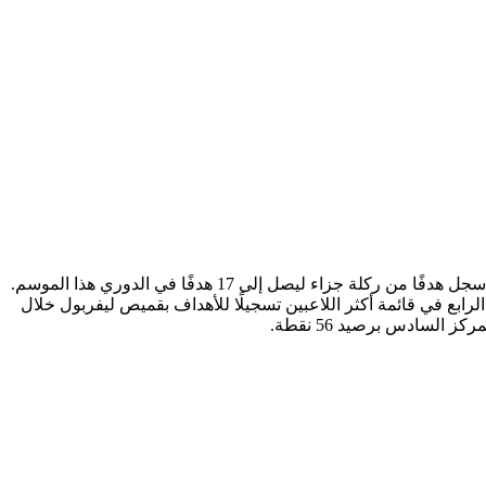
تألق اللاعب المصري محمد صلاح في المباراة التي جمعت فريقه ليفربول بفريق توتنهام ضمن الجولة 34 من الدوري الإنجليزي الممتاز، حيث سجل هدفًا من ركلة جزاء ليصل إلى 17 هدفًا في الدوري هذا الموسم.
 الريدز في جميع المسابقات ويحتل المركز الرابع في قائمة أكثر اللاعبين تسجيلًا للأهداف بقميص ليفربول خلال