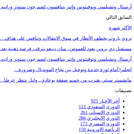
أرسنال وتشيلسي ويوفنتوس وإنتر يتنافسون لضم جون ستونز وراتبه
السابق
التالي
الأكثر شهرة
تروي باروت يخطف الأنظار في سوق الانتقالات وتنافس على هداف…
مستقبل دي بروين يعود للغموض.. سان دييغو يترقب فرصة ذهبية بعد
أرسنال وتشيلسي ويوفنتوس وإنتر يتنافسون لضم جون ستونز وراتبه
إنجلترا أمام ثورة جديدة وتوخيل بين نجاح المونديال وضرورة…
مانشستر سيتي يقترب من حسم صفقة بوعادي.. وليل ينتظر عرضًا…
تصنيفات
أخر الأخبار
925
الدورى السعودي
122
الدوري الإسباني
261
الدوري الإنجليزي
286
الدوري المصري
173
الرياضة الاوروبية
150