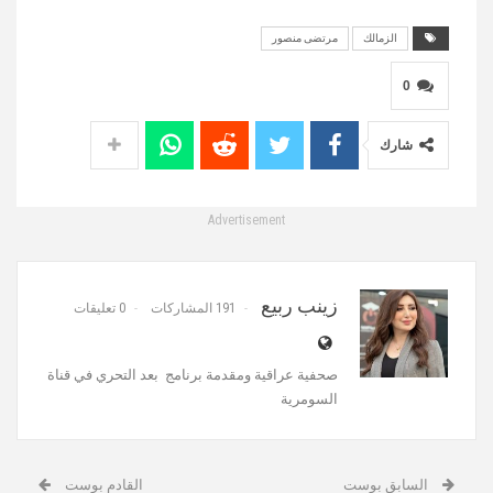
الزمالك
مرتضى منصور
0
شارك
Advertisement
زينب ربيع
191 المشاركات
0 تعليقات
صحفية عراقية ومقدمة برنامج ‎‎‎‎‎ بعد التحري في قناة
السومرية
السابق بوست
القادم بوست