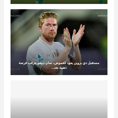
مستقبل دي بروين يعود للغموض.. سان دييغو يترقب فرصة
ذهبية بعد…