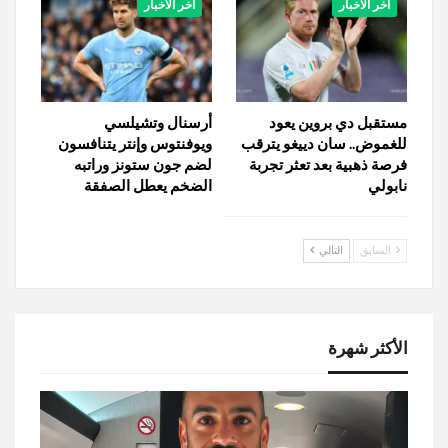
أخر الأخبار
أخر الأخبار
مستقبل دي بروين يعود
أرسنال وتشيلسي
للغموض.. سان دييغو يترقب
ويوفنتوس وإنتر يتنافسون
فرصة ذهبية بعد تعثر تجربة
لضم جون ستونز وراتبه
نابولي
الضخم يعطل الصفقة
السابق
التالي
الأكثر شهرة