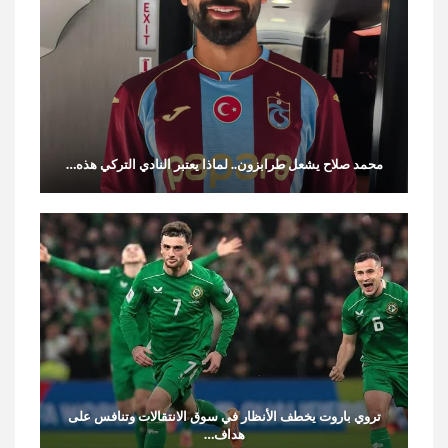
محمد صلاح يشعل طرابزون.. لماذا يعتبر النادي التركي هذه…
تروي باروت يخطف الأنظار في سوق الانتقالات وتنافس على
هداف…