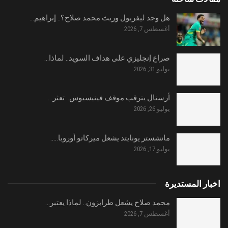
هل وجد ليفربول وريث محمد صلاح؟.. إبراهيم…
أغسطس 7, 2026
صراع إنجليزي على هداف السويد.. لماذا…
يوليو 31, 2026
أرسنال يترقب موقف فينيسيوس.. تعثر…
يوليو 26, 2026
مانشستر يونايتد يشعل ميركاتو أوروبا..…
يوليو 17, 2026
اخبار المستديرة
محمد صلاح يشعل طرابزون.. لماذا يعتبر…
أغسطس 7, 2026