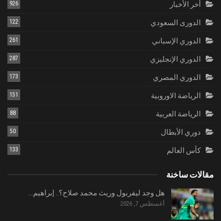
أخر الأخبار
926
الدورى السعودي
122
الدوري الإسباني
261
الدوري الإنجليزي
287
الدوري المصري
173
الرياضة الاوروبية
151
الرياضة العربية
88
دوري الأبطال
50
كأس العالم
133
مقالات ساخنة
هل وجد ليفربول وريث محمد صلاح؟.. إبراهيم…
أغسطس 7, 2026