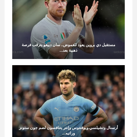
مستقبل دي بروين يعود للغموض.. سان دييغو يترقب فرصة
ذهبية بعد…
أرسنال وتشيلسي ويوفنتوس وإنتر يتنافسون لضم جون ستونز
وراتبه…