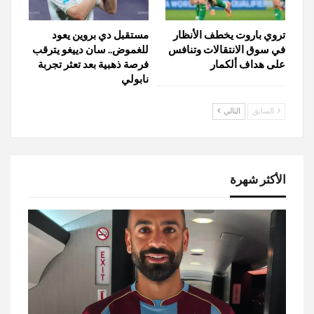
تروي باروت يخطف الأنظار
مستقبل دي بروين يعود
في سوق الانتقالات وتنافس
للغموض.. سان دييغو يترقب
على هداف ألكمار
فرصة ذهبية بعد تعثر تجربة
نابولي
السابق
التالي
الأكثر شهرة