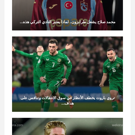
محمد صلاح يشعل طرابزون.. لماذا يعتبر النادي التركي هذه…
تروي باروت يخطف الأنظار في سوق الانتقالات وتنافس على
هداف…