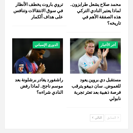
محمد صلاح يشعل طرابزون..
تروي باروت يخطف الأنظار
لماذا يعتبر النادي التركي
في سوق الانتقالات وتنافس
هذه الصفقة الأهم في
على هداف ألكمار
تاريخه؟
أخر الأخبار
الدوري الإسباني
مستقبل دي بروين يعود
راشفورد يغادر برشلونة بعد
للغموض.. سان دييغو يترقب
موسم ناجح.. لماذا رفض
فرصة ذهبية بعد تعثر تجربة
النادي شراءه؟
نابولي
السابق
التالي