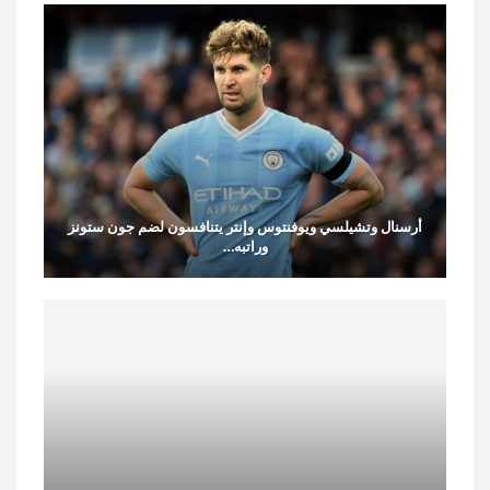
أرسنال وتشيلسي ويوفنتوس وإنتر يتنافسون لضم جون ستونز
وراتبه…