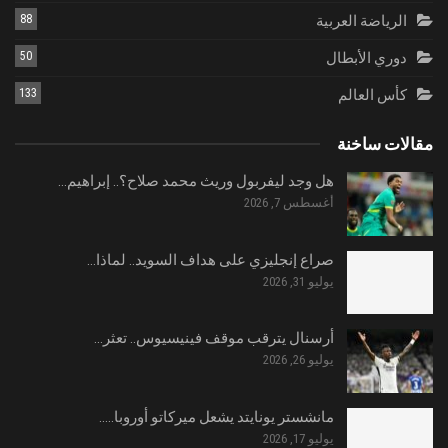
الرياضة العربية
88
دوري الأبطال
50
كأس العالم
133
مقالات ساخنة
هل وجد ليفربول وريث محمد صلاح؟.. إبراهيم…
أغسطس 7, 2026
صراع إنجليزي على هداف السويد.. لماذا…
يوليو 31, 2026
أرسنال يترقب موقف فينيسيوس.. تعثر…
يوليو 26, 2026
مانشستر يونايتد يشعل ميركاتو أوروبا..…
يوليو 17, 2026