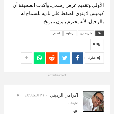
الأولى وتقديم عرض رسمي. وأكدت الصحيفة أن
كيميش لا ينوي الضغط على ناديه للسماح له
بالرحيل، لأنه يحترم بايرن ميونخ.
بايرن ميونخ
برشلونة
كيميش
0
شارك
Advertisement
اكرامي الرديني
119 المشاركات
0
تعليقات