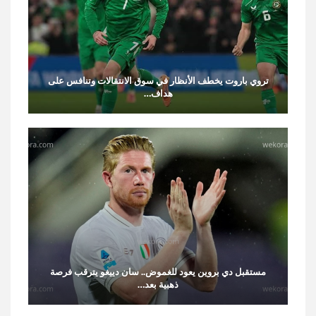
تروي باروت يخطف الأنظار في سوق الانتقالات وتنافس على
هداف…
مستقبل دي بروين يعود للغموض.. سان دييغو يترقب فرصة
ذهبية بعد…