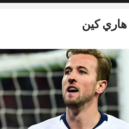
هاري كين