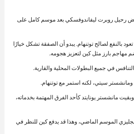
وتنهام، حيث ينتهي في 30 يونيو 2024. يسعى بايرن ميونخ لتعويض رحيل روبرت ليفاندوفسكي بعد موسم كامل على
ة إلى حوافز مالية إضافية تعود بالنفع لصالح توتنهام. يبدو أن الصفقة تشكل خيارًا
ضم مهاجم بارز مثل كين لتعزيز هجومه.
تنافس في جميع البطولات المحلية والقارية.
 ومانشستر سيتي، لكنه استمر مع توتنهام.
بقيت مانشستر يونايتد كأحد الفرق المهتمة بخدماته،
إنجليزي الموسم الماضي، وهذا قد يدفع كين للنظر في