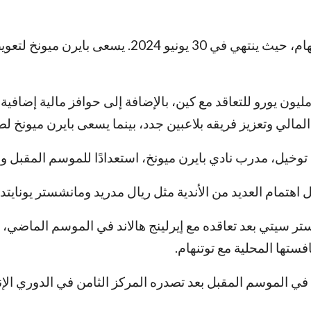
ويمتلك كين موسمًا واحدًا فقط متبقيًا في عقده مع ت
وفقًا للتقرير، قدم بايرن ميونخ عرضًا رسميًا بقيمة 70 مليون يورو للتعاقد مع كين، بالإضاف
المالي وتعزيز فريقه بلاعبين جدد، بينما يسعى بايرن ميونخ ل
يل، مدرب نادي بايرن ميونخ، استعدادًا للموسم المقبل وال
اهتمام العديد من الأندية مثل ريال مدريد ومانشستر يونايتد
ر سيتي بعد تعاقده مع إيرلينج هالاند في الموسم الماضي، و
تها المحلية مع توتنهام.
ة في الموسم المقبل بعد تصدره المركز الثامن في الدوري ال