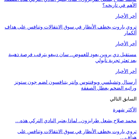
الأهم في تاريخه؟
أخر الأخبار
تروي باروت يخطف الأنظار في سوق الانتقالات وتنافس على هداف
ألكمار
أخر الأخبار
مستقبل دي بروين يعود للغموض.. سان دييغو يترقب فرصة ذهبية
بعد تعثر تجربة نابولي
أخر الأخبار
أرسنال وتشيلسي ويوفنتوس وإنتر يتنافسون لضم جون ستونز
وراتبه الضخم يعطل الصفقة
السابق
التالي
الأكثر شهرة
محمد صلاح يشعل طرابزون.. لماذا يعتبر النادي التركي هذه…
تروي باروت يخطف الأنظار في سوق الانتقالات وتنافس على
هداف…