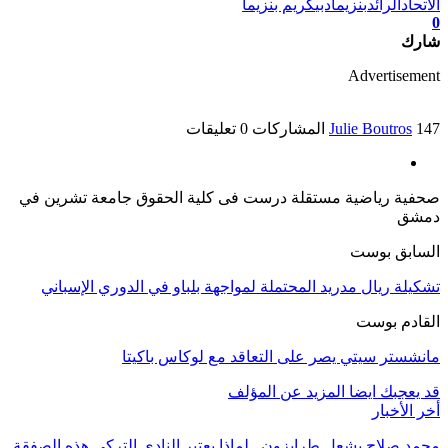
الاتحاد
الرائد
بنزيما
دبي
كريم بنزيما
0
شارك
Advertisement
147 المشاركات
Julie Boutros
0 تعليقات
‏صحفية رياضية مستقلة‏ درست فى كلية الحقوق جامعة تشرين في
دمشق
السابق بوست
تشكيلة ريال مدريد المحتملة لمواجهة بلباو في الدوري الإسباني
القادم بوست
مانشستر سيتي يصر على التعاقد مع لوكاس باكيتا
قد يعجبك ايضا
المزيد عن المؤلف
أخر الأخبار
محمد صلاح يشعل طرابزون.. لماذا يعتبر النادي التركي هذه الصفقة