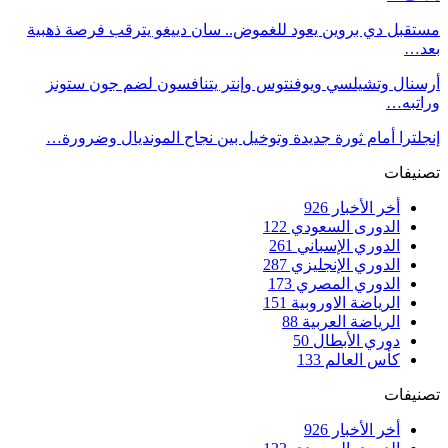
مستقبل دي بروين يعود للغموض.. سان دييغو يترقب فرصة ذهبية
بعد…
أرسنال وتشيلسي ويوفنتوس وإنتر يتنافسون لضم جون ستونز
وراتبه…
إنجلترا أمام ثورة جديدة وتوخيل بين نجاح المونديال وضرورة…
تصنيفات
أخر الأخبار
926
الدورى السعودي
122
الدوري الإسباني
261
الدوري الإنجليزي
287
الدوري المصري
173
الرياضة الاوروبية
151
الرياضة العربية
88
دوري الأبطال
50
كأس العالم
133
تصنيفات
أخر الأخبار
926