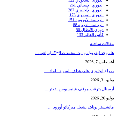
الدورى السعودي
122
الدوري الإسباني
261
الدوري الإنجليزي
287
الدوري المصري
173
الرياضة الاوروبية
151
الرياضة العربية
88
دوري الأبطال
50
كأس العالم
133
مقالات ساخنة
هل وجد ليفربول وريث محمد صلاح؟.. إبراهيم…
أغسطس 7, 2026
صراع إنجليزي على هداف السويد.. لماذا…
يوليو 31, 2026
أرسنال يترقب موقف فينيسيوس.. تعثر…
يوليو 26, 2026
مانشستر يونايتد يشعل ميركاتو أوروبا..…