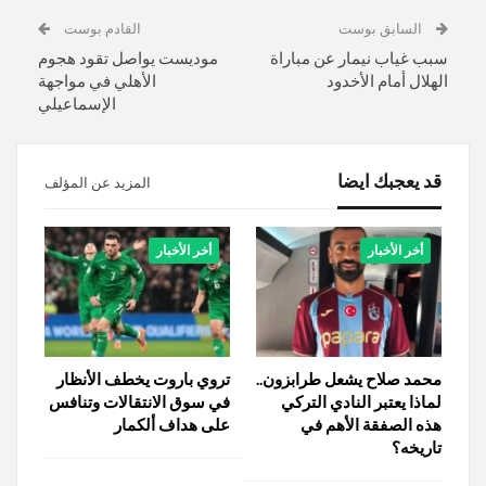
السابق بوست
القادم بوست
سبب غياب نيمار عن مباراة
موديست يواصل تقود هجوم
الهلال أمام الأخدود
الأهلي في مواجهة
الإسماعيلي
قد يعجبك ايضا
المزيد عن المؤلف
أخر الأخبار
أخر الأخبار
محمد صلاح يشعل طرابزون..
تروي باروت يخطف الأنظار
لماذا يعتبر النادي التركي
في سوق الانتقالات وتنافس
هذه الصفقة الأهم في
على هداف ألكمار
تاريخه؟