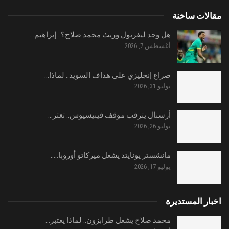
مقالات ساخنة
هل وجد ليفربول وريث محمد صلاح؟.. إبراهيم…
أغسطس 7, 2026
صراع إنجليزي على هداف السويد.. لماذا…
يوليو 31, 2026
أرسنال يترقب موقف فينيسيوس.. تعثر…
يوليو 26, 2026
مانشستر يونايتد يشعل ميركاتو أوروبا..…
يوليو 17, 2026
اخبار المستديرة
محمد صلاح يشعل طرابزون.. لماذا يعتبر…