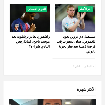
أخر الأخبار
الدوري الإسباني
مستقبل دي بروين يعود
راشفورد يغادر برشلونة بعد
للغموض.. سان دييغو يترقب
موسم ناجح.. لماذا رفض
فرصة ذهبية بعد تعثر تجربة
النادي شراءه؟
نابولي
السابق
التالي
الأكثر شهرة