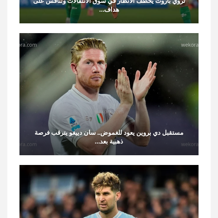
تروي باروت يخطف الأنظار في سوق الانتقالات وتنافس على
هداف…
مستقبل دي بروين يعود للغموض.. سان دييغو يترقب فرصة
ذهبية بعد…