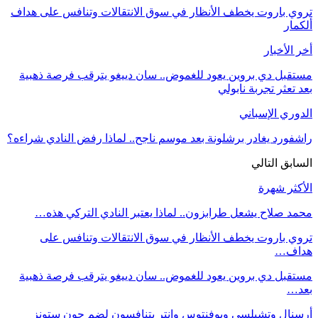
تروي باروت يخطف الأنظار في سوق الانتقالات وتنافس على هداف
ألكمار
أخر الأخبار
مستقبل دي بروين يعود للغموض.. سان دييغو يترقب فرصة ذهبية
بعد تعثر تجربة نابولي
الدوري الإسباني
راشفورد يغادر برشلونة بعد موسم ناجح.. لماذا رفض النادي شراءه؟
السابق
التالي
الأكثر شهرة
محمد صلاح يشعل طرابزون.. لماذا يعتبر النادي التركي هذه…
تروي باروت يخطف الأنظار في سوق الانتقالات وتنافس على
هداف…
مستقبل دي بروين يعود للغموض.. سان دييغو يترقب فرصة ذهبية
بعد…
أرسنال وتشيلسي ويوفنتوس وإنتر يتنافسون لضم جون ستونز