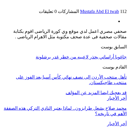
112 المشاركات
Mustafa Abd El twab
0 تعليقات
‏صحفي مصري اعمل لدي موقع وي كورة الرياضى اقوم بكتابة
مقالات صحفية فى عدة صحف مكتوبة مثل الاهرام الرياضى .
السابق بوست
جاغوبا أراساتي يحذر لاعبيه من خطر غدر برشلونة
القادم بوست
تأهل منتخب الأردن إلى نصف نهائي كأس آسيا بعد الفوز على
منتخب طاجيكستان.
قد يعجبك ايضا
المزيد عن المؤلف
أخر الأخبار
محمد صلاح يشعل طرابزون.. لماذا يعتبر النادي التركي هذه الصفقة
الأهم في تاريخه؟
أخر الأخبار