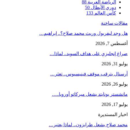
الرياضة العربية
88
دوري الأبطال
50
كأس العالم
133
مقالات ساخنة
هل وجد ليفربول وريث محمد صلاح؟.. إبراهيم…
أغسطس 7, 2026
صراع إنجليزي على هداف السويد.. لماذا…
يوليو 31, 2026
أرسنال يترقب موقف فينيسيوس.. تعثر…
يوليو 26, 2026
مانشستر يونايتد يشعل ميركاتو أوروبا..…
يوليو 17, 2026
اخبار المستديرة
محمد صلاح يشعل طرابزون.. لماذا يعتبر…