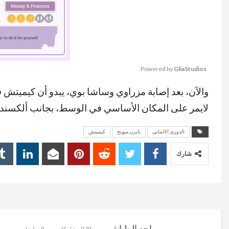
Powered by 
GliaStudios
والآن، بعد إصابة مزراوي وساشا بوي، يبدو أن كيميتش 
MUTE
لايمر على المكان الأساسي في الوسط، بجانب ألكسندر ب
الدورى الالماني
بايرن ميونخ
كيميتش
شارك
ماجد الطياشى