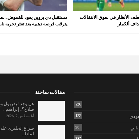
طف الأنظار في سوق الانتقالات
مستقبل دي بروين يعود للغموض.. سا
اف ألكمار
يترقب فرصة ذهبية بعد تعثر تجربة ناب
مقالات ساخنة
هل وجد ليفربول و
926
صلاح؟.. إبراهيم…
عودي
122
أغسطس 7, 2026
باني
261
صراع إنجليزي على 
لماذا…
287