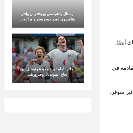
أرسنال وتشيلسي ويوفنتوس وإنتر
يتنافسون لضم جون ستونز وراتبه…
 أيضًا.
قادمة في
إنجلترا أمام ثورة جديدة وتوخيل بين
نجاح المونديال وضرورة…
ير متوفر.