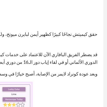
حقق كيميتش نجاحًا كبيرًا كظهير أيمن لبايرن ميونخ، و
قد يضطر الفريق البافاري الآن للاعتماد على خدمات كي
الدوري الألماني أو في لقاء إياب دور الـ16 من دوري أبطال أوروبا أمام لاتسيو.
وبعد عودة كونراد لايمر من الإصابة، أصبح خيارًا في و