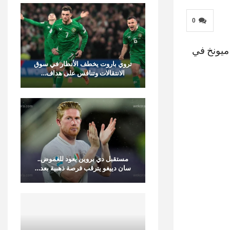
0
ميونخ في
تروي باروت يخطف الأنظار في سوق
الانتقالات وتنافس على هداف…
مستقبل دي بروين يعود للغموض..
سان دييغو يترقب فرصة ذهبية بعد…