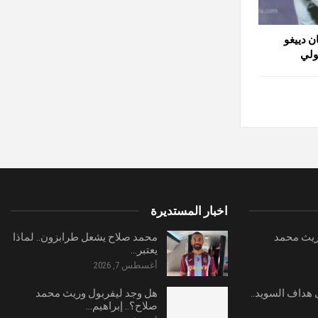
ن دييغو
ولي
اخبار المستديرة
ريث محمد
محمد صلاح يشعل طرابزون.. لماذا
يعتبر…
أغسطس 7, 2026
هداف السويد..
هل وجد ليفربول وريث محمد
صلاح؟.. إبراهيم…