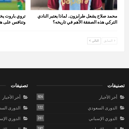
محمد صلاح يشعل طرابزون.. لماذا يعتبر النادي
تروي باروت يخ
التركي هذه الصفقة الأهم في تاريخه؟
وتنافس على هد
السابق
التالي
تصنيفات
تصنيفات
أخر الأخبار
926
أخر الأخبار
الدورى السعودي
122
الدورى الس
الدوري الإسباني
261
الدوري الإس
287