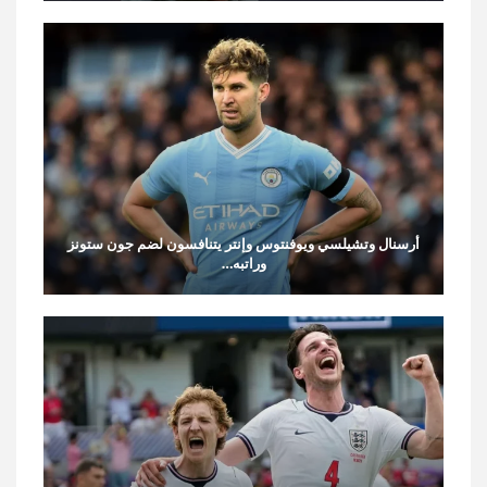
أرسنال وتشيلسي ويوفنتوس وإنتر يتنافسون لضم جون ستونز
وراتبه…