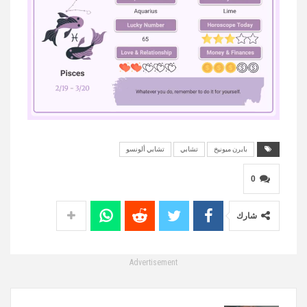
بايرن ميونيخ
تشابي
تشابي ألونسو
MUTE
0
شارك
Advertisement