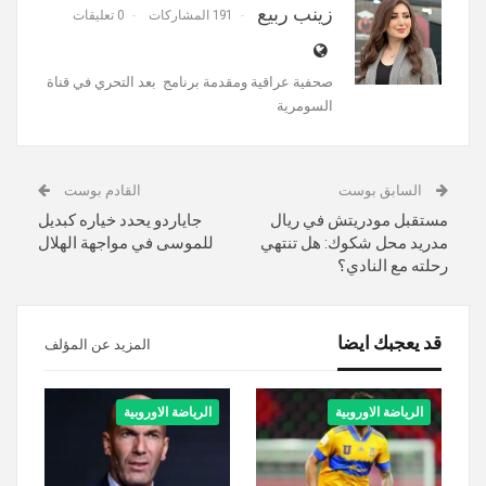
زينب ربيع
191 المشاركات
0 تعليقات
صحفية عراقية ومقدمة برنامج ‎‎‎‎‎ بعد التحري في قناة
السومرية
السابق بوست
القادم بوست
مستقبل مودريتش في ريال
جاياردو يحدد خياره كبديل
مدريد محل شكوك: هل تنتهي
للموسى في مواجهة الهلال
رحلته مع النادي؟
قد يعجبك ايضا
المزيد عن المؤلف
الرياضة الاوروبية
الرياضة الاوروبية