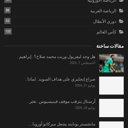
الرياضة الاوروبية
الرياضة العربية
88
دوري الأبطال
50
كأس العالم
133
مقالات ساخنة
هل وجد ليفربول وريث محمد صلاح؟.. إبراهيم…
أغسطس 7, 2026
صراع إنجليزي على هداف السويد.. لماذا…
يوليو 31, 2026
أرسنال يترقب موقف فينيسيوس.. تعثر…
يوليو 26, 2026
مانشستر يونايتد يشعل ميركاتو أوروبا..…