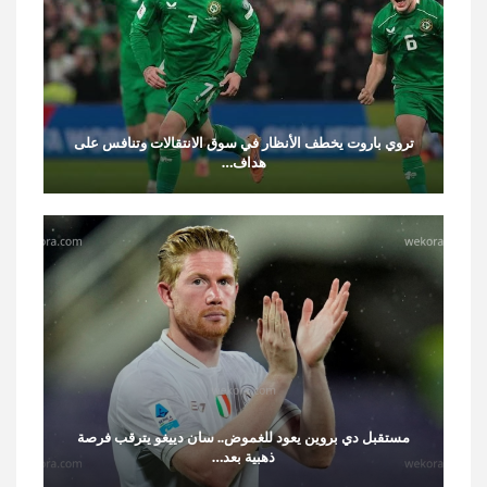
تروي باروت يخطف الأنظار في سوق الانتقالات وتنافس على
هداف…
مستقبل دي بروين يعود للغموض.. سان دييغو يترقب فرصة
ذهبية بعد…