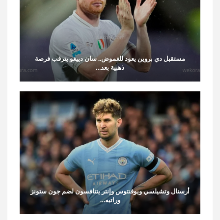
مستقبل دي بروين يعود للغموض.. سان دييغو يترقب فرصة
ذهبية بعد…
أرسنال وتشيلسي ويوفنتوس وإنتر يتنافسون لضم جون ستونز
وراتبه…