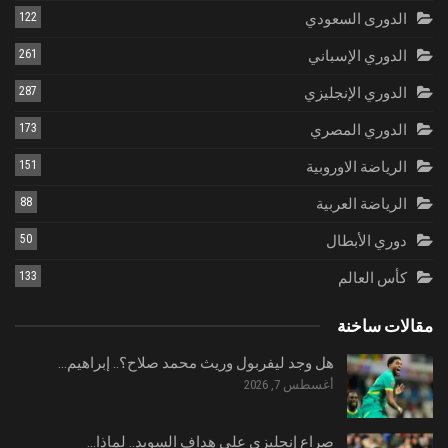
الدورى السعودي
122
الدوري الإسباني
261
الدوري الإنجليزي
287
الدوري المصري
173
الرياضة الاوروبية
151
الرياضة العربية
88
دوري الأبطال
50
كأس العالم
133
مقالات ساخنة
هل وجد ليفربول وريث محمد صلاح؟.. إبراهيم…
أغسطس 7, 2026
صراع إنجليزي على هداف السويد.. لماذا…