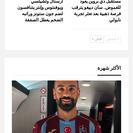
مستقبل دي بروين يعود
أرسنال وتشيلسي
للغموض.. سان دييغو يترقب
ويوفنتوس وإنتر يتنافسون
فرصة ذهبية بعد تعثر تجربة
لضم جون ستونز وراتبه
نابولي
الضخم يعطل الصفقة
السابق
التالي
الأكثر شهرة