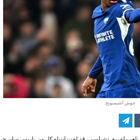
جوش أشيمبونج
 يلعب لفريق تشيلسي، قد لفت انتباه كل من باريس سان جي