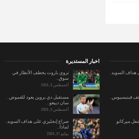
اخبار المستديرة
هداف السويد..
تروي باروت يخطف الأنظار في
سوق…
أغسطس 5, 2026
ف فينيسيوس..
مستقبل دي بروين يعود للغموض..
سان دييغو…
أغسطس 5, 2026
شعل ميركاتو
صراع إنجليزي على هداف السويد..
لماذا…
يوليو 31, 2026