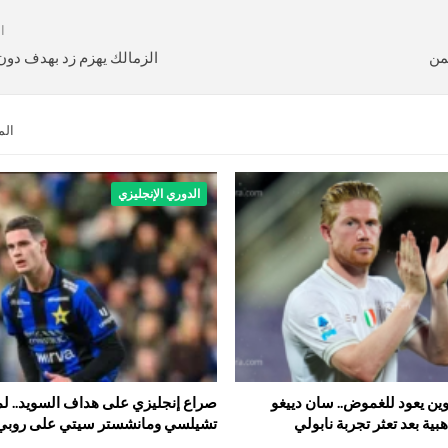
ا
من
الزمالك يهزم زد بهدف دون
الم
الدوري الإنجليزي
ين يعود للغموض.. سان دييغو
صراع إنجليزي على هداف السويد.. لم
ية بعد تعثر تجربة نابولي
تشيلسي ومانشستر سيتي على روبي 