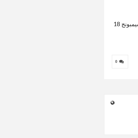
في الفترة المقبلة، سيتم الكشف عن مستقبل هذا اللاعب الشاب والنادي الذي سينجح في التعاقد معه، حيث يبلغ أشيمبونج 18
0