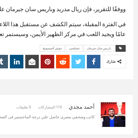
ووفقًا للتقرير، فإن ريال مدريد وباريس سان جيرمان على استعداد لتقديم م
MUTE
عامًا ويجيد اللعب في مركز الظهير الأيمن، وسيستمر تعاقد
باريس سان جيرمان
تشيلسى
جوش أشيمبونج
شارك
أحمد مجدي
119 المشاركات
0 تعليقات
كاتب وصحفي مصرى حاصل علي درجة الماجستير فى الصحاف