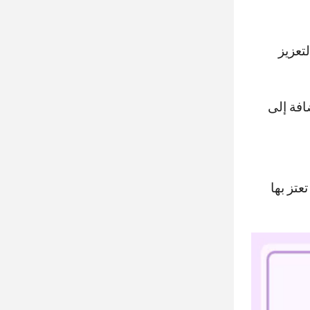
تعزيز
افة إلى
عتز بها