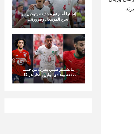
رته
إنجلترا أمام ثورة جديدة وتوخيل بين
نجاح المونديال وضرورة…
مانشستر سيتي يقترب من حسم
صفقة بوعادي.. وليل ينتظر عرضًا…