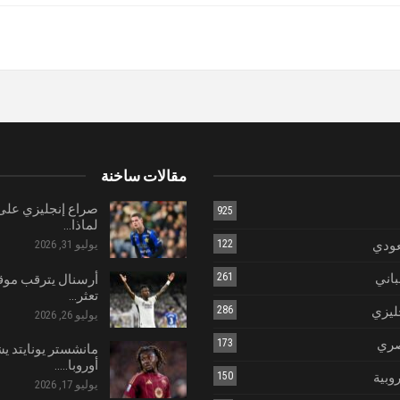
مقالات ساخنة
صراع إنجليزي على 
925
لماذا…
عودي
122
يوليو 31, 2026
باني
261
أرسنال يترقب موق
تعثر…
ليزي
286
يوليو 26, 2026
صري
173
مانشستر يونايتد ي
أوروبا..…
روبية
150
يوليو 17, 2026