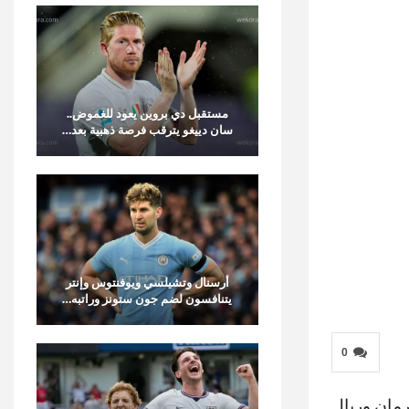
مستقبل دي بروين يعود للغموض..
سان دييغو يترقب فرصة ذهبية بعد…
أرسنال وتشيلسي ويوفنتوس وإنتر
يتنافسون لضم جون ستونز وراتبه…
0
رمان وريال