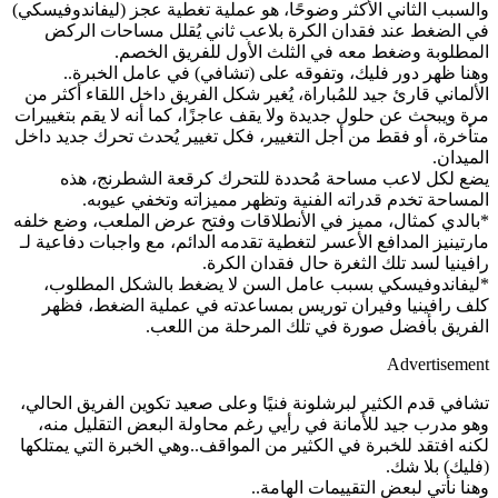
والسبب الثاني الأكثر وضوحًا، هو عملية تغطية عجز (ليفاندوفيسكي)
في الضغط عند فقدان الكرة بلاعب ثاني يُقلل مساحات الركض
المطلوبة وضغط معه في الثلث الأول للفريق الخصم.
وهنا ظهر دور فليك، وتفوقه على (تشافي) في عامل الخبرة..
الألماني قارئ جيد للمُباراة، يُغير شكل الفريق داخل اللقاء أكثر من
مرة ويبحث عن حلول جديدة ولا يقف عاجزًا، كما أنه لا يقم بتغييرات
متأخرة، أو فقط من أجل التغيير، فكل تغيير يُحدث تحرك جديد داخل
الميدان.
يضع لكل لاعب مساحة مُحددة للتحرك كرقعة الشطرنج، هذه
المساحة تخدم قدراته الفنية وتظهر مميزاته وتخفي عيوبه.
*بالدي كمثال، مميز في الأنطلاقات وفتح عرض الملعب، وضع خلفه
مارتينيز المدافع الأعسر لتغطية تقدمه الدائم، مع واجبات دفاعية لـ
رافينيا لسد تلك الثغرة حال فقدان الكرة.
*ليفاندوفيسكي بسبب عامل السن لا يضغط بالشكل المطلوب،
كلف رافينيا وفيران توريس بمساعدته في عملية الضغط، فظهر
الفريق بأفضل صورة في تلك المرحلة من اللعب.
Advertisement
تشافي قدم الكثير لبرشلونة فنيًا وعلى صعيد تكوين الفريق الحالي،
وهو مدرب جيد للأمانة في رأيي رغم محاولة البعض التقليل منه،
لكنه افتقد للخبرة في الكثير من المواقف..وهي الخبرة التي يمتلكها
(فليك) بلا شك.
وهنا نأتي لبعض التقييمات الهامة..