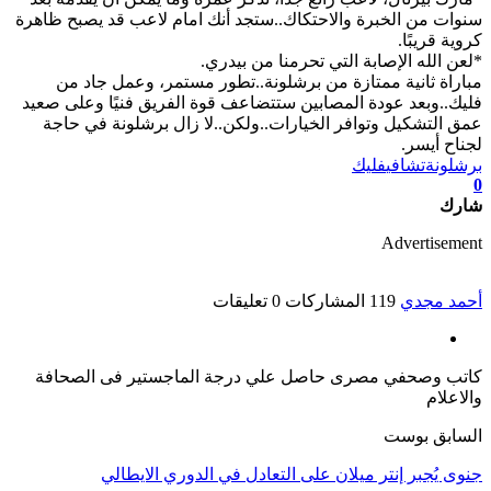
سنوات من الخبرة والاحتكاك..ستجد أنك امام لاعب قد يصبح ظاهرة
كروية قريبًا.
*لعن الله الإصابة التي تحرمنا من بيدري.
مباراة ثانية ممتازة من برشلونة..تطور مستمر، وعمل جاد من
فليك..وبعد عودة المصابين ستتضاعف قوة الفريق فنيًا وعلى صعيد
عمق التشكيل وتوافر الخيارات..ولكن..لا زال برشلونة في حاجة
لجناح أيسر.
برشلونة
تشافي
فليك
0
شارك
Advertisement
أحمد مجدي
119 المشاركات
0 تعليقات
كاتب وصحفي مصرى حاصل علي درجة الماجستير فى الصحافة
والاعلام
السابق بوست
جنوى يُجبر إنتر ميلان على التعادل في الدوري الايطالي