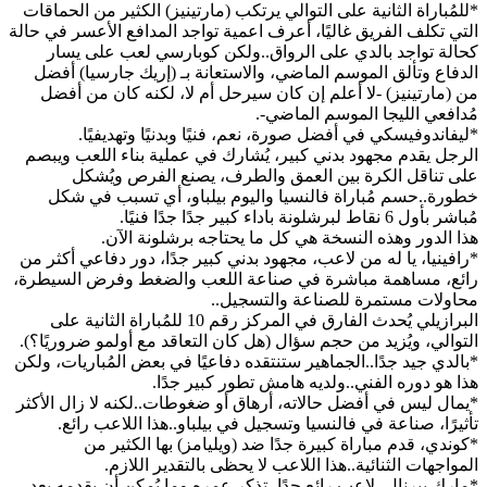
*للمُباراة الثانية على التوالي يرتكب (مارتينيز) الكثير من الحماقات
التي تكلف الفريق غاليًا، أعرف اعمية تواجد المدافع الأعسر في حالة
كحالة تواجد بالدي على الرواق..ولكن كوبارسي لعب على يسار
الدفاع وتألق الموسم الماضي، والاستعانة بـ (إريك جارسيا) أفضل
من (مارتينيز) -لا أعلم إن كان سيرحل أم لا، لكنه كان من أفضل
مُدافعي الليجا الموسم الماضي-.
*ليفاندوفيسكي في أفضل صورة، نعم، فنيًا وبدنيًا وتهديفيًا.
الرجل يقدم مجهود بدني كبير، يُشارك في عملية بناء اللعب ويبصم
على تناقل الكرة بين العمق والطرف، يصنع الفرص ويُشكل
خطورة..حسم مُباراة فالنسيا واليوم بيلباو، أي تسبب في شكل
مُباشر بأول 6 نقاط لبرشلونة باداء كبير جدًا جدًا فنيًا.
هذا الدور وهذه النسخة هي كل ما يحتاجه برشلونة الآن.
*رافينيا، يا له من لاعب، مجهود بدني كبير جدًا، دور دفاعي أكثر من
رائع، مساهمة مباشرة في صناعة اللعب والضغط وفرض السيطرة،
محاولات مستمرة للصناعة والتسجيل..
البرازيلي يُحدث الفارق في المركز رقم 10 للمُباراة الثانية على
التوالي، ويُزيد من حجم سؤال (هل كان التعاقد مع أولمو ضروريًا؟).
*بالدي جيد جدًا..الجماهير ستنتقده دفاعيًا في بعض المُباريات، ولكن
هذا هو دوره الفني..ولديه هامش تطور كبير جدًا.
*يمال ليس في أفضل حالاته، أرهاق أو ضغوطات..لكنه لا زال الأكثر
تأثيرًا، صناعة في فالنسيا وتسجيل في بيلباو..هذا اللاعب رائع.
*كوندي، قدم مباراة كبيرة جدًا ضد (ويليامز) بها الكثير من
المواجهات الثنائية..هذا اللاعب لا يحظى بالتقدير اللازم.
*مارك بيرنال، لاعب رائع جدًا، تذكر عمره وما يُمكن أن يقدمه بعد