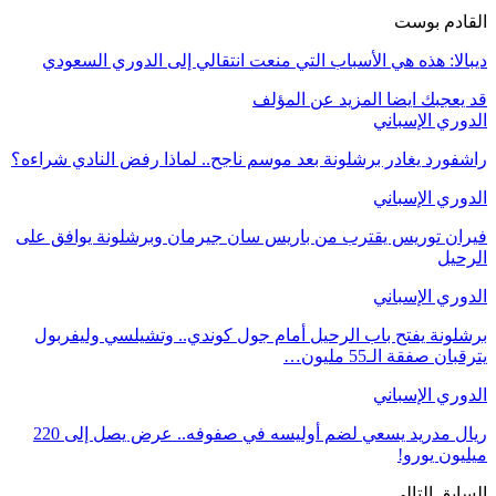
القادم بوست
ديبالا: هذه هي الأسباب التي منعت انتقالي إلى الدوري السعودي
قد يعجبك ايضا
المزيد عن المؤلف
الدوري الإسباني
راشفورد يغادر برشلونة بعد موسم ناجح.. لماذا رفض النادي شراءه؟
الدوري الإسباني
فيران توريس يقترب من باريس سان جيرمان وبرشلونة يوافق على
الرحيل
الدوري الإسباني
برشلونة يفتح باب الرحيل أمام جول كوندي.. وتشيلسي وليفربول
يترقبان صفقة الـ55 مليون…
الدوري الإسباني
ريال مدريد يسعي لضم أوليسه في صفوفه.. عرض يصل إلى 220
میلیون يورو!
السابق
التالي