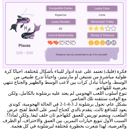
فكرة (فليك) تعتمد على عدة ادوار للبناء بأشكال مُختلفة، احيانًا كرة
طولية مباشرة من شتيغن أو مارتينيز، واحياناً تدرج طبيعي من
الوسط، واحياناً تبادل كرات بين لاعب الوسط والظهير والجناح تنتهي
Mute
بعرضية للمُهاجم.
تنوع أسلوب اللعب الهجومي لم يعتد عليه برشلونة بالكامل، ولكن
مع الوقت ستتقنه تلك العناصر.
بشكل عام، تحول برشلونة لـ 3-4-1-2 في الحالة الهجومية، كوندي
يعود كمُدافع ثالث، يتقدم بالدي كجناح أيسر على الخط لفتح عرض
الملعب، وينضم توريس للعمق كمُهاجم ثان خلف ليفا..ولكن لماذا؟.
السبب الأول تنويع خيارات التمرير، بين العمق والاختراف، أو الطرف
والعرضية، لهذا شعرت بخطورة مُختلفة لبرشلونة في كل هجمة.