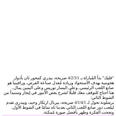
“فليك” بدأ المُباراة بـ 4/2/3/1 صريحة، بيدري كمحور ثان بأدوار
هجومية بهدف الاستحواذ وزيادة مُعدل صناعة الفرص، ورافينيا هو
صانع اللعب الرئيسي..وعلى اليسار توريس وعلى اليمين يمال..
هنا احتاج للتوقف معك قليلًا لشرح بعض الأمور في إيجاز وسنبدأ من
الشوط الثاني:
برشلونة تحول لـ 4/1/4/1 صريحة، بيرنال ارتكاز وحيد، وبيدري تقدم
ليلعب دور صانع اللعب الثاني بعدما تاه تمامًا في الشوط الأول،
ونجحت الفكرة وظهر بأفضل صورة مُمكنة.