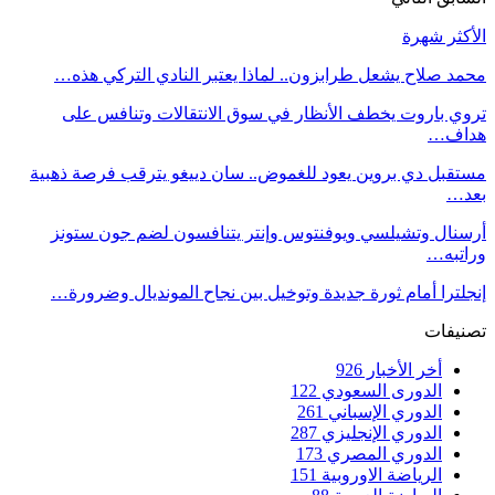
الأكثر شهرة
محمد صلاح يشعل طرابزون.. لماذا يعتبر النادي التركي هذه…
تروي باروت يخطف الأنظار في سوق الانتقالات وتنافس على
هداف…
مستقبل دي بروين يعود للغموض.. سان دييغو يترقب فرصة ذهبية
بعد…
أرسنال وتشيلسي ويوفنتوس وإنتر يتنافسون لضم جون ستونز
وراتبه…
إنجلترا أمام ثورة جديدة وتوخيل بين نجاح المونديال وضرورة…
تصنيفات
أخر الأخبار
926
الدورى السعودي
122
الدوري الإسباني
261
الدوري الإنجليزي
287
الدوري المصري
173
الرياضة الاوروبية
151