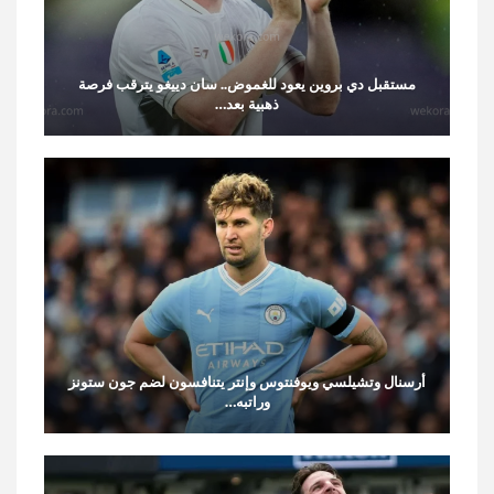
مستقبل دي بروين يعود للغموض.. سان دييغو يترقب فرصة
ذهبية بعد…
أرسنال وتشيلسي ويوفنتوس وإنتر يتنافسون لضم جون ستونز
وراتبه…