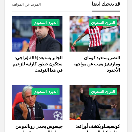
قد يعجبك ايضا
المزيد عن المؤلف
الدورى السعودي
الدورى السعودي
النصر يستعيد كومان
الجابر يستبعد إقالة إنزاجي:
ومارتينيز يغيب عن مواجهة
ستكون خطوة كارثية للزعيم
الأخدود
في هذا التوقيت
الدورى السعودي
الدورى السعودي
كونسيساو يكشف أوراقه:
جيسوس يحمي رونالدو من