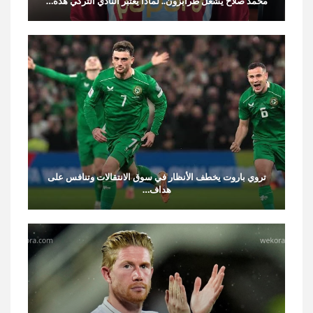
محمد صلاح يشعل طرابزون.. لماذا يعتبر النادي التركي هذه…
تروي باروت يخطف الأنظار في سوق الانتقالات وتنافس على
هداف…