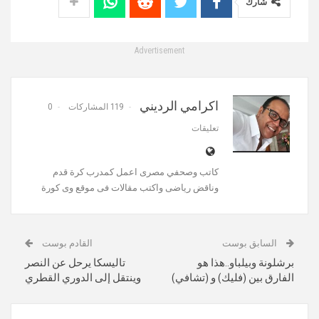
شارك
Advertisement
اكرامي الرديني
119 المشاركات
0
تعليقات
كاتب وصحفي مصرى اعمل كمدرب كرة قدم
وناقض رياضى واكتب مقالات فى موقع وى كورة
السابق بوست
القادم بوست
برشلونة وبيلباو..هذا هو
تاليسكا يرحل عن النصر
الفارق بين (فليك) و (تشافي)
وينتقل إلى الدوري القطري