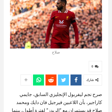
صلاح
0
شارك
صرح نجم ليفربول الإنجليزي السابق، جايمي
كاراجير، بأن اللاعبين فيرجيل فان دايك ومحمد
صلاح قد يستمران مع “الريدز” لفترة أطول، بينما