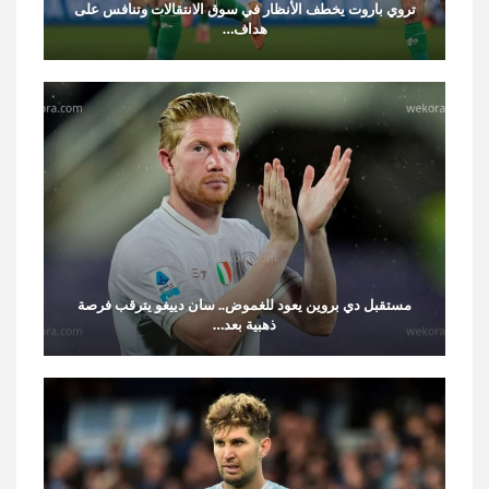
تروي باروت يخطف الأنظار في سوق الانتقالات وتنافس على
هداف…
مستقبل دي بروين يعود للغموض.. سان دييغو يترقب فرصة
ذهبية بعد…