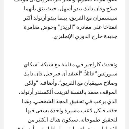
صلاح وفان دايك يبدو أسهل، حيث يثق بأنهما
سيستمران مع الفريق، بينما يبدو أرنولد أكثر
انفتاحًا على مغادرة “الريدز” وخوض مغامرة
جديدة خارج الدوري الإنجليزي.
وتحدث كاراجير في مقابلة مع شبكة “سكاي
سبورتس” قائلاً: “أعتقد أن فيرجيل فان دايك
وصلاح سيبقيان مع الفريق”. وأضاف: “ولكن
الموقف معقد بالنسبة لترينت ألكسندر أرنولد،
الذي يرغب في تحقيق المجد الشخصي. وهذا
حقه، فلكل لاعب مسيرة واحدة يسعى فيها
لتحقيق طموحاته. سيكون هناك الكثير من
الإحباط بين جماهير ليفربول إذا استمر أرنولد في