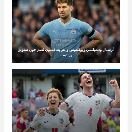
أرسنال وتشيلسي ويوفنتوس وإنتر يتنافسون لضم جون ستونز
وراتبه…