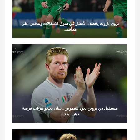
تروي باروت يخطف الأنظار في سوق الانتقالات وتنافس على
هداف…
مستقبل دي بروين يعود للغموض.. سان دييغو يترقب فرصة
ذهبية بعد…