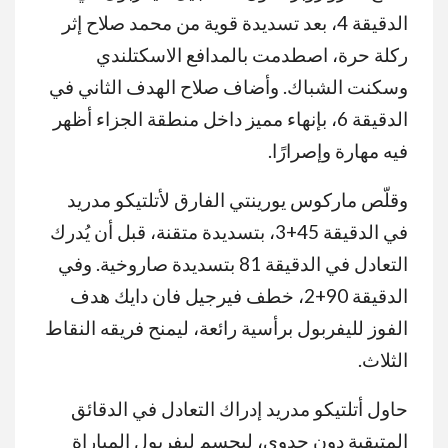
الدقيقة 4، بعد تسديدة قوية من محمد صلاح إثر
ركلة حرة، اصطدمت بالمدافع الاسكتلندي
وسكنت الشباك. وأضاف صلاح الهدف الثاني في
الدقيقة 6، بإنهاء مميز داخل منطقة الجزاء أظهر
فيه مهارة وإصرارًا.
وقلّص ماركوس يورينتي الفارق لأتلتيكو مدريد
في الدقيقة 45+3، بتسديدة متقنة، قبل أن يُدرك
التعادل في الدقيقة 81 بتسديدة صاروخية. وفي
الدقيقة 90+2، خطف فيرجيل فان دايك هدف
الفوز لليفربول برأسية رائعة، ليمنح فريقه النقاط
الثلاث.
حاول أتلتيكو مدريد إدراك التعادل في الدقائق
المتبقية دون جدوى، ليحسم ليفربول المباراة