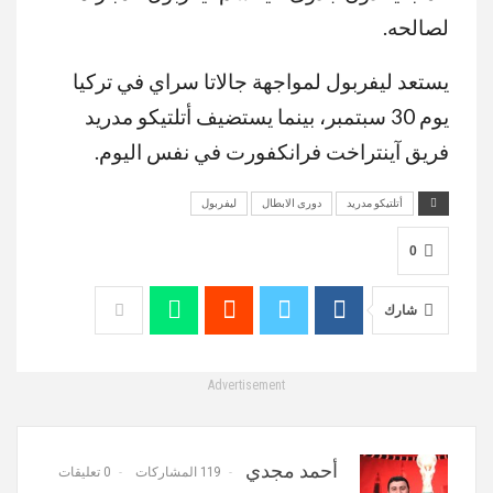
لصالحه.
يستعد ليفربول لمواجهة جالاتا سراي في تركيا
يوم 30 سبتمبر، بينما يستضيف أتلتيكو مدريد
فريق آينتراخت فرانكفورت في نفس اليوم.
أتلتيكو مدريد
دورى الابطال
ليفربول
0
شارك
Advertisement
أحمد مجدي
119 المشاركات
0 تعليقات