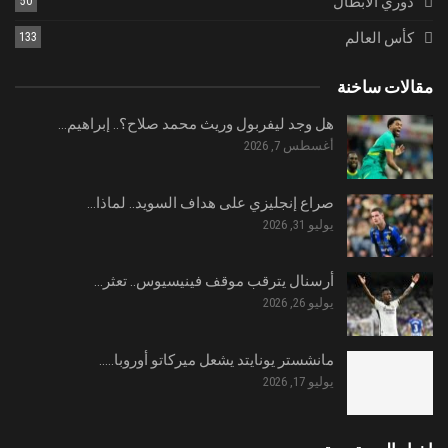
دوري الأبطال
50
كأس العالم
133
مقالات ساخنة
هل وجد ليفربول وريث محمد صلاح؟.. إبراهيم…
أغسطس 7, 2026
صراع إنجليزي على هداف السويد.. لماذا…
يوليو 31, 2026
أرسنال يترقب موقف فينيسيوس.. تعثر…
يوليو 26, 2026
مانشستر يونايتد يشعل ميركاتو أوروبا..…
يوليو 17, 2026