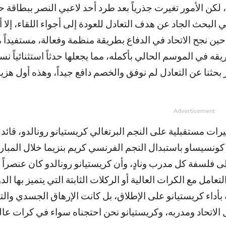
كن الأمور تغيرت جذرياً بعد طرد أحد لاعبي النصر ببطاقة ح
البحث الجاد عن هدف التعادل للعودة إلى أجواء اللقاء، إلا أن
ن نجح الاتحاد في الدفاع بطريقة منظمة وفعالة، مستفيداً 
 في الموسم الحالي بأكمله، مما يجعلها حدثاً استثنائياً نسبي
حثنا عن التعادل لم نوفق والخصم دافع جيداً، وهذه أول هزيمة
Advertisement
ات مستقبلية على النجم البرتغالي كريستيانو رونالدو، قائد 
 كونسيساو باستبدال النجم الفرنسي كريم بنزيما خلال المبار
لى فلسفة كل مدرب ونادٍ، وأن كريستيانو رونالدو كان عنصراً 
مل مع الكرات العالية أو الركلات الثابتة التي يتميز بها ال
أداء كريستيانو على الإطلاق، بل كانت الإرهاق الجسدي والت
ل الاتحاد ومدربه، وكريستيانو نحن احتجناه سواء في كرات عالية