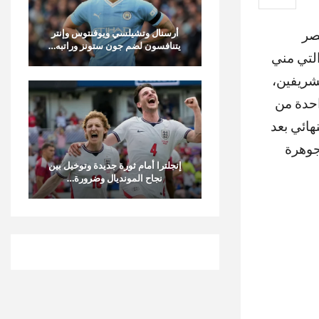
صر
أرسنال وتشيلسي ويوفنتوس وإنتر
يتنافسون لضم جون ستونز وراتبه…
التي مني
لشريفين،
احدة من
هائي بعد
جوهرة
إنجلترا أمام ثورة جديدة وتوخيل بين
نجاح المونديال وضرورة…