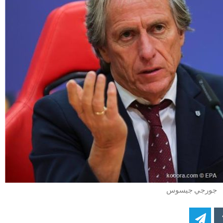
جورجي جيسوس