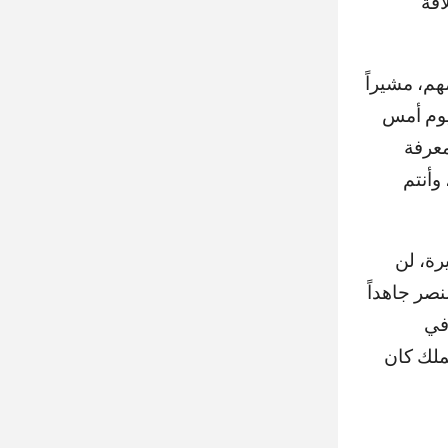
اقة
م، مشيراً
يوم أمس
معرفة
أمس، وأنتم
رة، لن
صر جاهداً
 في
ملك كان