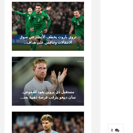
تروي باروت يخطف الأنظار في سوق
الانتقالات وتنافس على هداف…
مستقبل دي بروين يعود للغموض..
سان دييغو يترقب فرصة ذهبية بعد…
0