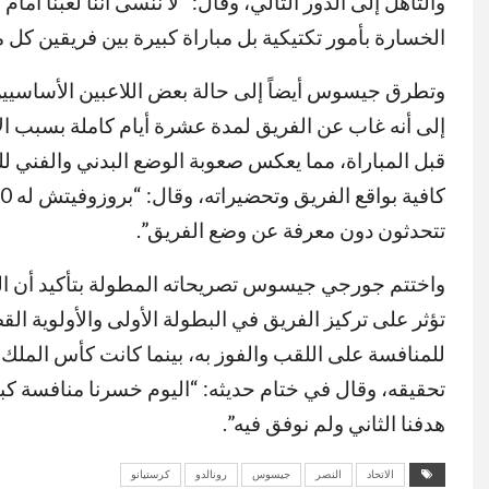
والتأهل إلى الدور التالي، وقال: “لا ننسى أننا لعبنا أ
الخسارة بأمور تكتيكية بل مباراة كبيرة بين فريقين كل م
وتطرق جيسوس أيضاً إلى حالة بعض اللاعبين الأساسيي
إلى أنه غاب عن الفريق لمدة عشرة أيام كاملة بسبب ا
قبل المباراة، مما يعكس صعوبة الوضع البدني والفني لل
تتحدثون دون معرفة عن وضع الفريق”.
واختتم جورجي جيسوس تصريحاته المطولة بتأكيد أن الخ
تؤثر على تركيز الفريق في البطولة الأولى والأولوية
للمنافسة على اللقب والفوز به، بينما كانت كأس الملك هد
تحقيقه، وقال في ختام حديثه: “اليوم خسرنا منافسة كبي
هدفنا الثاني ولم نوفق فيه”.
الاتحاد
النصر
جيسوس
رونالدو
كرستيانو