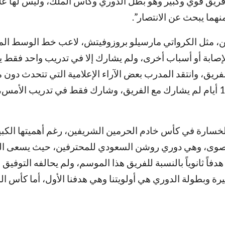
مام فريق قوي وكبير وهو بطل الدوري وكأس الملك، وليس لها عل
نهما يبحث عن الانتصار”.
ن، مثل الكرواتي مارسيلو بروزوفيتش، لاعب خط الوسط المه
لإصابة أو أسباب أخرى، ولم يشارك إلا في تدريب واحد فقط 
فريق، وانتقد المدرب بعض الآراء الإعلامية التي تتحدث دون 
كافية بواقع الفريق وتحضيراته، وقال: “بروزوفيتش له 10 أيام لم يشارك مع الفريق، وشارك فقط في تدريب ال
سارة في كأس خادم الحرمين الشريفين، رغم أهميتها الكبي
 القصوى، وهي دوري روشن السعودي للمحترفين، حيث يسعى الن
فاً ثانوياً بالنسبة للفريق هذا الموسم، ولم يحالفه التوفيق
رة وبطولة الدوري هي أولويتنا وهي هدفنا الأول، أما كأس ال