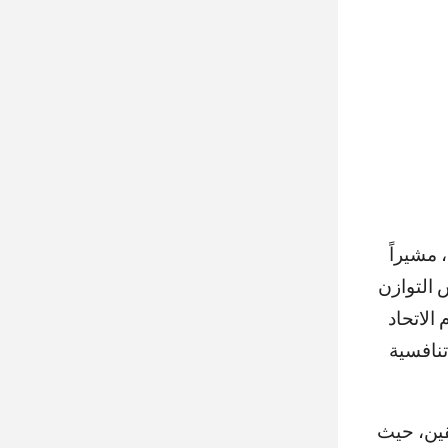
 مشيراً
 التوازن
الاتحاد
تنافسية
قين، حيث