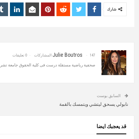
شارك
Julie Boutros
147 المشاركات
0 تعليقات
‏صحفية رياضية مستقلة‏ درست فى كلية الحقوق جامعة تش
السابق بوست
نابولي يسحق ليتشي ويتمسك بالقمة
قد يعجبك ايضا