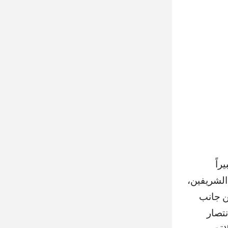
راً
الشريفين،
ن جانب
نتصار