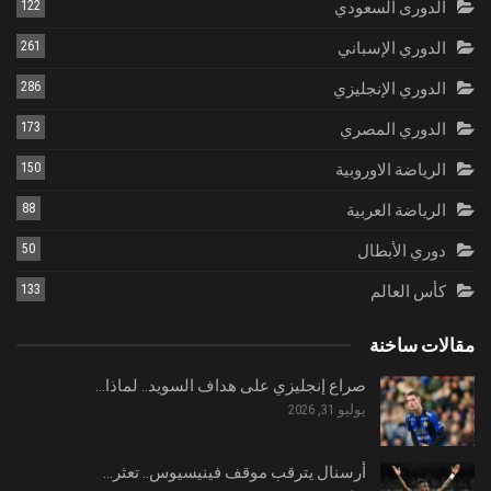
الدورى السعودي
122
الدوري الإسباني
261
الدوري الإنجليزي
286
الدوري المصري
173
الرياضة الاوروبية
150
الرياضة العربية
88
دوري الأبطال
50
كأس العالم
133
مقالات ساخنة
صراع إنجليزي على هداف السويد.. لماذا…
يوليو 31, 2026
أرسنال يترقب موقف فينيسيوس.. تعثر…