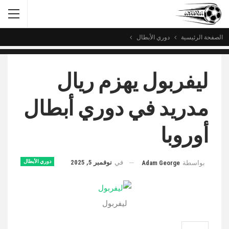
الصفحة الرئيسية
دوري الأبطال
ليفربول يهزم ريال
مدريد في دوري أبطال
أوروبا
في
نوفمبر 5, 2025
دوري الأبطال
بواسطة
Adam George
ليفربول