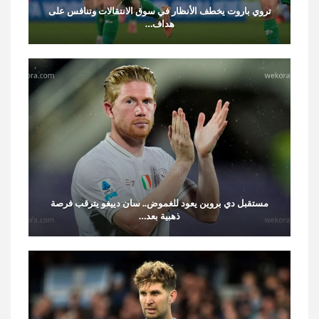
تروي باروت يخطف الأنظار في سوق الانتقالات وتنافس على
هداف…
مستقبل دي بروين يعود للغموض.. سان دييغو يترقب فرصة
ذهبية بعد…