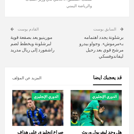
والرياضة اليمني
السابق بوست
القادم بوست
برشلونة يجدد اهتمامه
مورينيو يعد بصفعة قوية
بـ«مرموش».. وجواو بيدرو
لبرشلونة ويخطط لضم
مرشح قوي بعد رحيل
راشفورد إلى ريال مدريد
ليفاندوفسكي
قد يعجبك ايضا
المزيد عن المؤلف
الدوري الإنجليزي
الدوري الإنجليزي
هل وجد ليفربول وريث
صراع إنجليزي على هداف