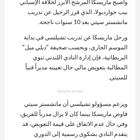
وأصبح ماريسكا المرشح الأبرز لخلافة الإسباني
بيب جوارديولا، الذي قرر الرحيل عن تدريب
مانشستر سيتي بعد 10 سنوات ناجحة.
ورحل ماريسكا عن تدريب تشيلسي في بداية
الموسم الجاري، وبحسب صحيفة “ديلي ميل”
البريطانية، فإن إدارة النادي اللندني تنوي
المطالبة بتعويض مالي حال تعيينه مديراً فنياً
للسيتي.
Advertisement
ويزعم مسؤولو تشيلسي أن مانشستر سيتي
فاوض ماريسكا بينما كان لا يزال مدرباً للفريق،
وفي حال عدم الاتفاق على قيمة التعويض، قد
يتقدم النادي بشكوى رسمية إلى الدوري