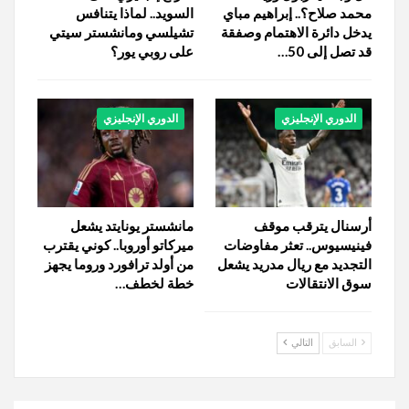
محمد صلاح؟.. إبراهيم مباي
السويد.. لماذا يتنافس
يدخل دائرة الاهتمام وصفقة
تشيلسي ومانشستر سيتي
قد تصل إلى 50…
على روبي يور؟
الدوري الإنجليزي
الدوري الإنجليزي
أرسنال يترقب موقف
مانشستر يونايتد يشعل
فينيسيوس.. تعثر مفاوضات
ميركاتو أوروبا.. كوني يقترب
التجديد مع ريال مدريد يشعل
من أولد ترافورد وروما يجهز
سوق الانتقالات
خطة لخطف…
السابق
التالي