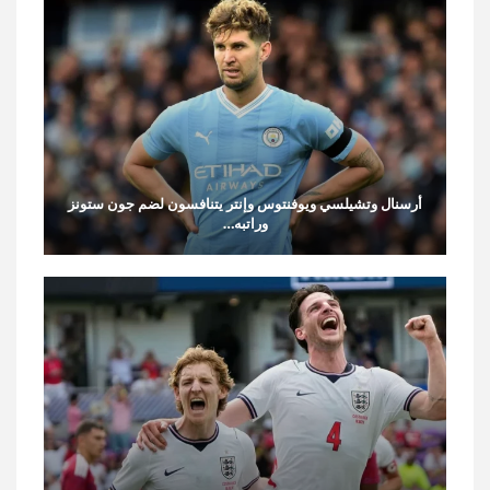
أرسنال وتشيلسي ويوفنتوس وإنتر يتنافسون لضم جون ستونز
وراتبه…