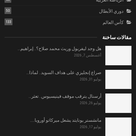
الرياضة العربية
دوري الأبطال
50
كأس العالم
133
مقالات ساخنة
هل وجد ليفربول وريث محمد صلاح؟.. إبراهيم…
أغسطس 7, 2026
صراع إنجليزي على هداف السويد.. لماذا…
يوليو 31, 2026
أرسنال يترقب موقف فينيسيوس.. تعثر…
يوليو 26, 2026
مانشستر يونايتد يشعل ميركاتو أوروبا..…
يوليو 17, 2026