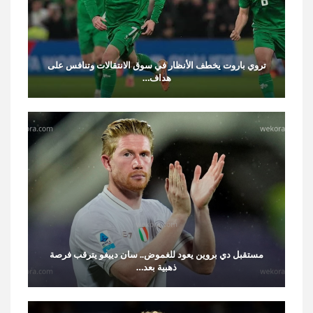
تروي باروت يخطف الأنظار في سوق الانتقالات وتنافس على
هداف…
مستقبل دي بروين يعود للغموض.. سان دييغو يترقب فرصة
ذهبية بعد…