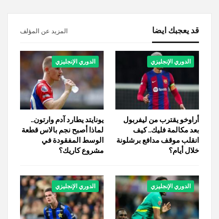
قد يعجبك ايضا
المزيد عن المؤلف
الدوري الإنجليزي
الدوري الإنجليزي
أراوخو يقترب من ليفربول
يونايتد يطارد آدم وارتون..
بعد مكالمة فليك.. كيف
لماذا أصبح نجم بالاس قطعة
انقلب موقف مدافع برشلونة
الوسط المفقودة في
خلال أيام؟
مشروع كاريك؟
الدوري الإنجليزي
الدوري الإنجليزي