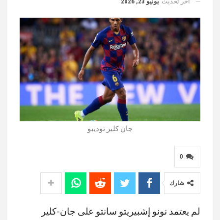
آخر تحديث
يونيو 23, 2026
جان كلير توديبو
0
شارك
لم يعتمد نونو إشبيريتو سانتو على جان-كلير