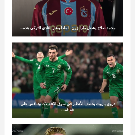
محمد صلاح يشعل طرابزون.. لماذا يعتبر النادي التركي هذه…
تروي باروت يخطف الأنظار في سوق الانتقالات وتنافس على
هداف…