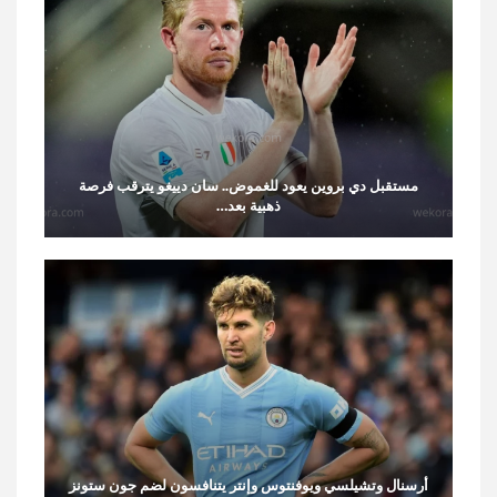
مستقبل دي بروين يعود للغموض.. سان دييغو يترقب فرصة
ذهبية بعد…
أرسنال وتشيلسي ويوفنتوس وإنتر يتنافسون لضم جون ستونز