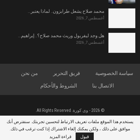
محمد صلاح يشعل طرابزون.. لماذا يعتبر…
أغسطس 7, 2026
هل وجد ليفربول وريث محمد صلاح؟.. إبراهيم…
أغسطس 7, 2026
سياسة الخصوصية
فريق التحرير
من نحن
الاتصال بنا
الشروط والأحكام
© 2026 - وى كورة. All Rights Reserved.
جميع الحقوق محفوظة لموقع وى كورة - تصميم : ياسين محمد الشحات
يستخدم هذا الموقع ملفات تعريف الارتباط لتحسين تجربتك. سنفترض أنك
العريني
موافق على ذلك ، ولكن يمكنك إلغاء الاشتراك إذا كنت ترغب في ذلك.
قبول
قراءة المزيد