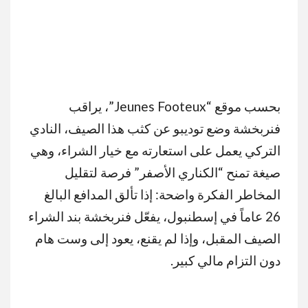
بحسب موقع “Jeunes Footeux”، يراقب
فنربخشة وضع توديبو عن كثب هذا الصيف، النادي
التركي يعمل على استعارته مع خيار الشراء، وهي
صيغة تمنح “الكناري الأصفر” فرصة لتقليل
المخاطر الفكرة واضحة: إذا تألق المدافع البالغ
26 عاماً في إسطنبول، يفعّل فنربخشة بند الشراء
الصيف المقبل، وإذا لم يقنع، يعود إلى وست هام
دون التزام مالي كبير.