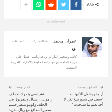
شارك
Advertisement
عمران محمد
84 المشاركات
0 تعليقات
كاتب وصحفي اماراتي وناقد رياضى حصل علي
درجة الماجستير من جامعة خليفة بالامارات العربية
المتحدة
السابق بوست
القادم بوست
أراوخو يشعل التكهنات..
تشيلسي يتحرك لخطف
“سعيد في سبورتينغ لكن لا
رامون.. أرسنال وليفربول في
أحد يعلم ما سيحدث”
الخلف وكومو ينتظر حسم
مصير المدافع مع ريال مدريد