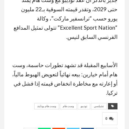
MUTE
حتى 2029، وتقدر قيمته السوقية بـ22 مليون
يورو حسب “ترانسفير ماركت”، وكالة
“Excellent Sport Nation” تتولى تمثيل المدافع
الفرنسي السابق لنيس.
الأسابيع المقبلة قد تشهد تطورات حاسمة، وست
هام أمام خيارين: بيعه نهائياً لتعويض الهبوط مالياً،
أو إعارته مع مخاطرة انخفاض قيمته إذا فشل في
تركيا.
تشيلسي
توديبو
وست هام
وست هام يونايتد
0