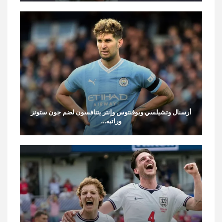
أرسنال وتشيلسي ويوفنتوس وإنتر يتنافسون لضم جون ستونز
وراتبه…