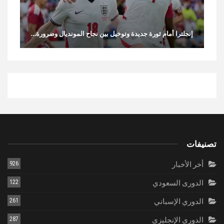
إنجلترا أمام ثورة جديدة وتوخيل بين نجاح المونديال وضرورة…
تصنيفات
أخر الأخبار
926
الدورى السعودي
122
الدوري الإسباني
261
الدوري الإنجليزي
287