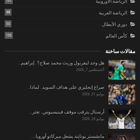
الرياضة الاوروبية
151
الرياضة العربية
88
دوري الأبطال
50
كأس العالم
133
مقالات ساخنة
هل وجد ليفربول وريث محمد صلاح؟.. إبراهيم…
أغسطس 7, 2026
صراع إنجليزي على هداف السويد.. لماذا…
يوليو 31, 2026
أرسنال يترقب موقف فينيسيوس.. تعثر…
يوليو 26, 2026
مانشستر يونايتد يشعل ميركاتو أوروبا..…