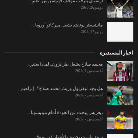
أرسنال يترقب موقف فينيسيوس.. تعثر…
يوليو 26, 2026
مانشستر يونايتد يشعل ميركاتو أوروبا..…
يوليو 17, 2026
اخبار المستديرة
محمد صلاح يشعل طرابزون.. لماذا يعتبر…
أغسطس 7, 2026
هل وجد ليفربول وريث محمد صلاح؟.. إبراهيم…
أغسطس 7, 2026
تيغريس يبحث عن العودة أمام مينيسوتا…
أغسطس 7, 2026
تروي باروت يخطف الأنظار في سوق…