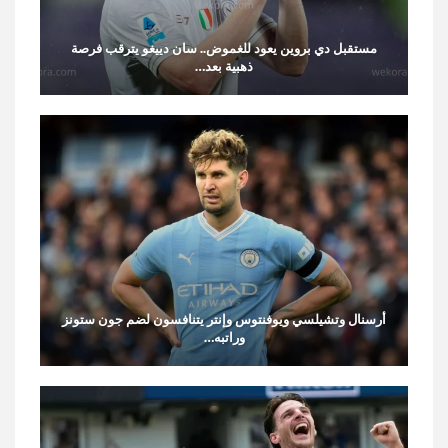
مستقبل دي بروين يعود للغموض.. سان دييغو يترقب فرصة
ذهبية بعد…
أرسنال وتشيلسي ويوفنتوس وإنتر يتنافسون لضم جون ستونز
وراتبه…