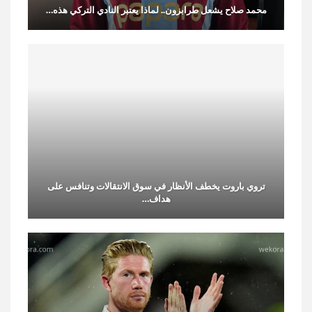
محمد صلاح يشعل طرابزون.. لماذا يعتبر النادي التركي هذه…
تروي باروت يخطف الأنظار في سوق الانتقالات وتنافس على
هداف…