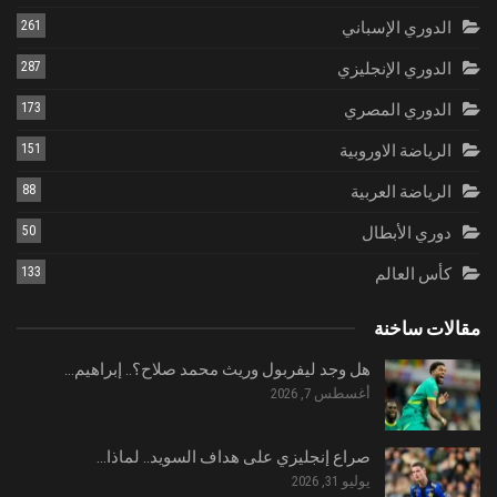
الدوري الإسباني
261
الدوري الإنجليزي
287
الدوري المصري
173
الرياضة الاوروبية
151
الرياضة العربية
88
دوري الأبطال
50
كأس العالم
133
مقالات ساخنة
هل وجد ليفربول وريث محمد صلاح؟.. إبراهيم…
أغسطس 7, 2026
صراع إنجليزي على هداف السويد.. لماذا…
يوليو 31, 2026