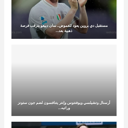
مستقبل دي بروين يعود للغموض.. سان دييغو يترقب فرصة
ذهبية بعد…
أرسنال وتشيلسي ويوفنتوس وإنتر يتنافسون لضم جون ستونز
وراتبه…