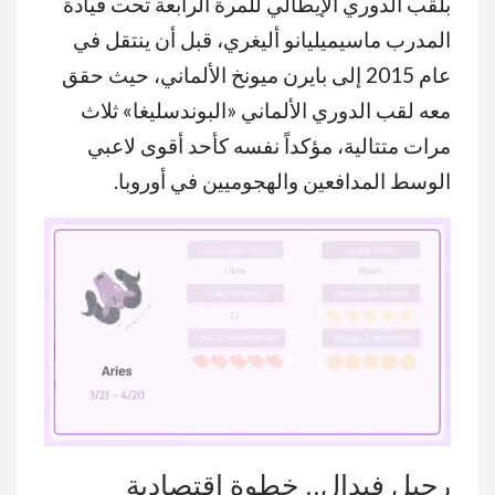
بلقب الدوري الإيطالي للمرة الرابعة تحت قيادة
المدرب ماسيميليانو أليغري، قبل أن ينتقل في
عام 2015 إلى بايرن ميونخ الألماني، حيث حقق
معه لقب الدوري الألماني «البوندسليغا» ثلاث
مرات متتالية، مؤكداً نفسه كأحد أقوى لاعبي
الوسط المدافعين والهجوميين في أوروبا.
رحيل فيدال.. خطوة اقتصادية