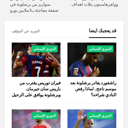
وولفرهامبتون بثلاث اهداف
سواريز من برشلونة في
صفقة مفاجئة بـ6 ملايين يورو
قد يعجبك ايضا
المزيد عن المؤلف
الدوري الإسباني
الدوري الإسباني
راشفورد يغادر برشلونة بعد
فيران توريس يقترب من
موسم ناجح.. لماذا رفض
باريس سان جيرمان
النادي شراءه؟
وبرشلونة يوافق على الرحيل
الدوري الإسباني
الدوري الإسباني