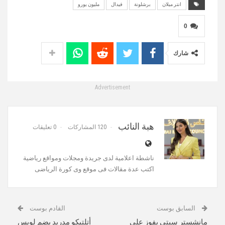
انتر ميلان
برشلونة
فيدال
مليون يورو
0
شارك
Advertisement
هبة النائب
120 المشاركات
0 تعليقات
‏ناشطة اعلامية لدى جريدة ومجلات ومواقع رياضية‏
اكتب عدة مقالات فى موقع وى كورة الرياضى
السابق بوست
القادم بوست
مانشستر سيتي يفوز علي
أتلتيكو مدريد يضم لويس