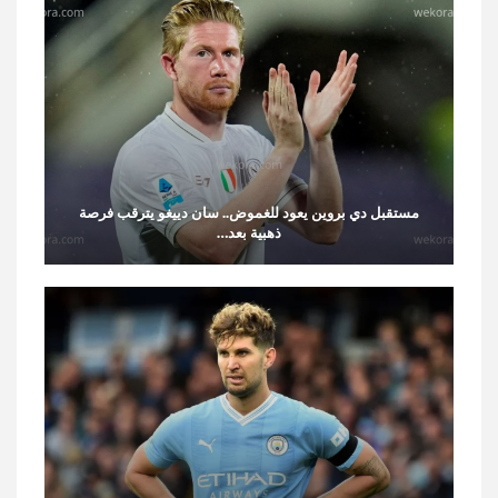
مستقبل دي بروين يعود للغموض.. سان دييغو يترقب فرصة
ذهبية بعد…