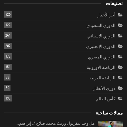
تصنيفات
أخر الأخبار
926
الدورى السعودي
122
الدوري الإسباني
261
الدوري الإنجليزي
287
الدوري المصري
173
الرياضة الاوروبية
151
الرياضة العربية
88
دوري الأبطال
50
كأس العالم
133
مقالات ساخنة
هل وجد ليفربول وريث محمد صلاح؟.. إبراهيم…