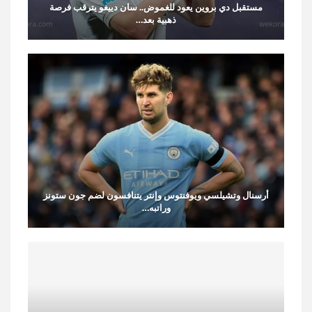
مستقبل دي بروين يعود للغموض.. سان دييغو يترقب فرصة
ذهبية بعد…
أرسنال وتشيلسي ويوفنتوس وإنتر يتنافسون لضم جون ستونز
وراتبه…