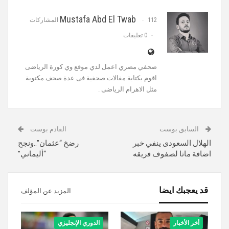
Mustafa Abd El Twab
112 المشاركات
0 تعليقات
‏صحفي مصري اعمل لدي موقع وي كورة الرياضى
اقوم بكتابة مقالات صحفية فى عدة صحف مكتوبة
مثل الاهرام الرياضى .
السابق بوست
القادم بوست
الهلال السعودى ينفي خبر
رضخ “عثمان”..ونجح
اضافة ماتا لصفوف فريقه
“أليماني”
قد يعجبك ايضا
المزيد عن المؤلف
أخر الأخبار
الدوري الإنجليزي