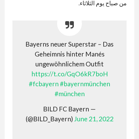
من صباح يوم الثلاثاء.
Bayerns neuer Superstar – Das
Geheimnis hinter Manés
ungewöhnlichem Outfit
https://t.co/GqO6kR7boH
#fcbayern
#bayernmünchen
#münchen
— BILD FC Bayern
(@BILD_Bayern)
June 21, 2022