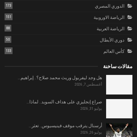
الدوري المصري
173
الرياضة الاوروبية
151
الرياضة العربية
88
دوري الأبطال
50
كأس العالم
133
مقالات ساخنة
هل وجد ليفربول وريث محمد صلاح؟.. إبراهيم…
أغسطس 7, 2026
صراع إنجليزي على هداف السويد.. لماذا…
يوليو 31, 2026
أرسنال يترقب موقف فينيسيوس.. تعثر…
يوليو 26, 2026