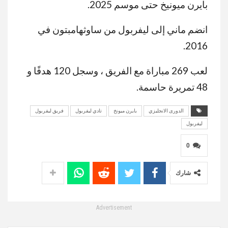
بايرن ميونيخ حتى موسم 2025.
انضم ماني إلى ليفربول من ساوثهامبتون في
2016.
لعب 269 مباراة مع الفريق ، وسجل 120 هدفًا و
48 تمريرة حاسمة.
الدورى الانجليزي
بايرن ميونخ
تادي ليفربول
فريق ليفربول
ليفربول
0
شارك
Advertisement