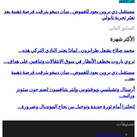
أخر الأخبار
مستقبل دي بروين يعود للغموض.. سان دييغو يترقب فرصة ذهبية بعد
تعثر تجربة نابولي
السابق
التالي
الأكثر شهرة
محمد صلاح يشعل طرابزون.. لماذا يعتبر النادي التركي هذه…
تروي باروت يخطف الأنظار في سوق الانتقالات وتنافس على هداف…
مستقبل دي بروين يعود للغموض.. سان دييغو يترقب فرصة ذهبية
بعد…
أرسنال وتشيلسي ويوفنتوس وإنتر يتنافسون لضم جون ستونز
وراتبه…
إنجلترا أمام ثورة جديدة وتوخيل بين نجاح المونديال وضرورة…
تصنيفات
أخر الأخبار
926