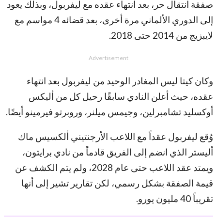
صفقة انتقال حر، بعد انتهاء عقده مع ليفربول، وبذلك يعود
إلى الدوري الألماني مرة أخرى، بعد قضائه 4 مواسم مع
لايبزيج من 2014 حتى 2018.
Advertisement
وكان كيتا ليس المغادر الوحيد من ليفربول بعد انتهاء
عقده، حيث أعلن النادي سابقًا رحيل كل من أليكس
أوكسليد تشامبرلين، وجيمس ميلنر، وروبرتو فيرمينو أيضًا.
وُقع ليفربول عقداً مع اللاعب الأرجنتيني ألكسيس ماك
أليستر الذي انضم إلى الفريق قادماً من نادي برايتون،
ويمتد عقد اللاعب حتى عام 2028، ولم يتم الكشف عن
قيمة الصفقة بشكل رسمي، لكن تقارير تشير إلى أنها
تقريباً 40 مليون يورو.