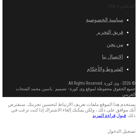
أغسطس 5, 2026
سياسة الخصوصية
فريق التحرير
من نحن
الاتصال بنا
الشروط والأحكام
© 2026 - وى كورة. All Rights Reserved.
جميع الحقوق محفوظة لموقع وى كورة - تصميم : ياسين محمد الشحات
العريني
يستخدم هذا الموقع ملفات تعريف الارتباط لتحسين تجربتك. سنفترض
أنك موافق على ذلك ، ولكن يمكنك إلغاء الاشتراك إذا كنت ترغب في
ذلك.
قبول
قراءة المزيد
تسجيل الدخول