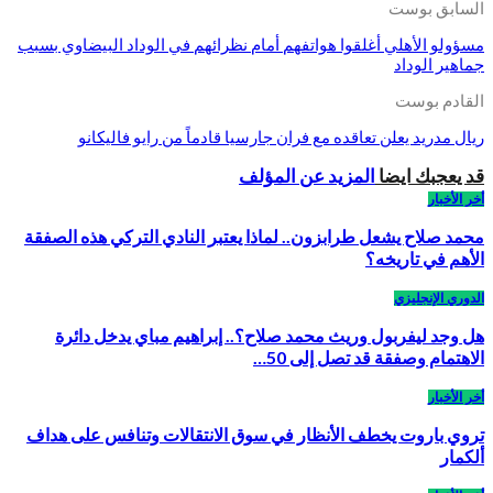
السابق بوست
مسؤولو الأهلي أغلقوا هواتفهم أمام نظرائهم في الوداد البيضاوي بسبب
جماهير الوداد
القادم بوست
ريال مدريد يعلن تعاقده مع فران جارسيا قادماً من رايو فاليكانو
قد يعجبك ايضا
المزيد عن المؤلف
أخر الأخبار
محمد صلاح يشعل طرابزون.. لماذا يعتبر النادي التركي هذه الصفقة
الأهم في تاريخه؟
الدوري الإنجليزي
هل وجد ليفربول وريث محمد صلاح؟.. إبراهيم مباي يدخل دائرة
الاهتمام وصفقة قد تصل إلى 50…
أخر الأخبار
تروي باروت يخطف الأنظار في سوق الانتقالات وتنافس على هداف
ألكمار