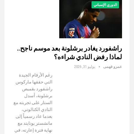
الدوري الإسباني
راشفورد يغادر برشلونة بعد موسم ناجح..
لماذا رفض النادي شراءه؟
عمرو فهمى
يوليو 31, 2026
رغم الأرقام الجيدة
التي حققها ماركوس
راشفورد بقميص
برشلونة، أسدل
الستار على تجربته مع
النادي الكتالوني،
بعدما عاد رسمياً إلى
مانشستر يونايتد مع
نهاية فترة إعارته، في