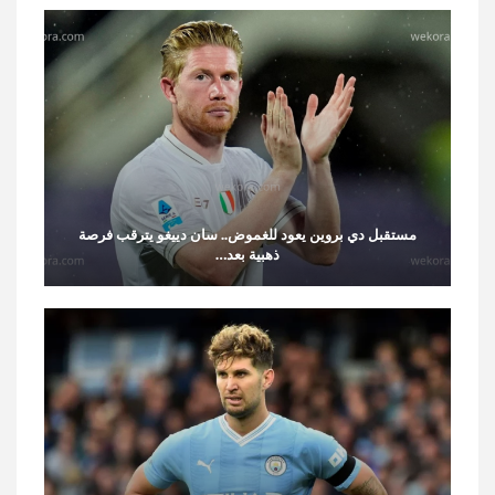
مستقبل دي بروين يعود للغموض.. سان دييغو يترقب فرصة
ذهبية بعد…