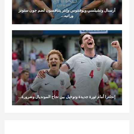
أرسنال وتشيلسي ويوفنتوس وإنتر يتنافسون لضم جون ستونز
وراتبه…
إنجلترا أمام ثورة جديدة وتوخيل بين نجاح المونديال وضرورة…