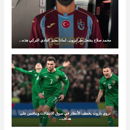
محمد صلاح يشعل طرابزون.. لماذا يعتبر النادي التركي هذه…
تروي باروت يخطف الأنظار في سوق الانتقالات وتنافس على
هداف…