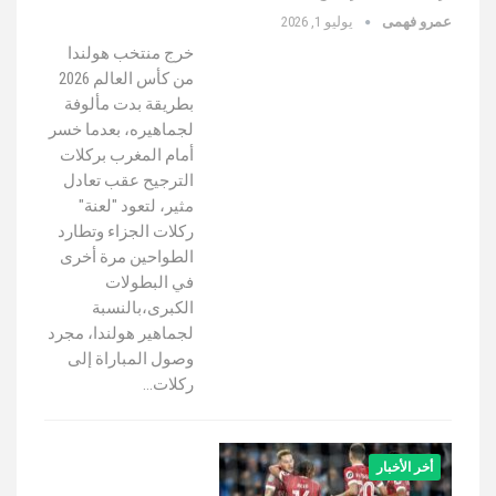
عمرو فهمى
يوليو 1, 2026
خرج منتخب هولندا
من كأس العالم 2026
بطريقة بدت مألوفة
لجماهيره، بعدما خسر
أمام المغرب بركلات
الترجيح عقب تعادل
مثير، لتعود "لعنة"
ركلات الجزاء وتطارد
الطواحين مرة أخرى
في البطولات
الكبرى،بالنسبة
لجماهير هولندا، مجرد
وصول المباراة إلى
ركلات…
أخر الأخبار