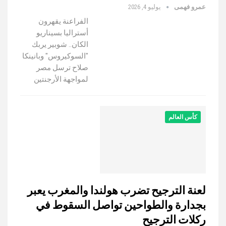
عمرو فهمى
يوليو 4, 2026
الفراعنة يقهرون
أستراليا بسيناريو
الكان.. شوبير يربك
"السوكيروس" وبانينكا
صلاح ترسل مصر
لمواجهة الأرجنتين
كأس العالم
لعنة الترجيح تضرب هولندا والمغرب يعبر
بجدارة والطواحين تواصل السقوط في
ركلات الترجيح