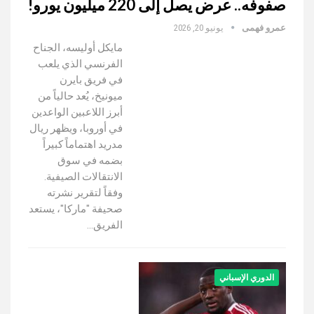
صفوفه.. عرض يصل إلى 220 میلیون يورو!
عمرو فهمى
يونيو 20, 2026
مايكل أوليسه، الجناح
الفرنسي الذي يلعب
في فريق بايرن
ميونيخ، يُعد حالياً من
أبرز اللاعبين الواعدين
في أوروبا، ويظهر ريال
مدريد اهتماماً كبيراً
بضمه في سوق
الانتقالات الصيفية.
وفقاً لتقرير نشرته
صحيفة "ماركا"، يستعد
الفريق…
الدوري الإسباني