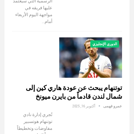
الرسمية التي سيعتمد
عليها فريقه في
مواجهة اليوم الأربعاء
أمام…
الدوري الإنجليزي
توتنهام يبحث عن عودة هاري كين إلى
شمال لندن قادماً من بايرن ميونخ
عمرو فهمى
أكتوبر 16, 2025
تُجري إدارة نادي
توتنهام هوتسبير
مفاوضات وتخطيطاً