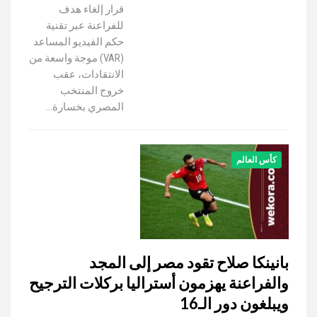
قرار إلغاء هدف
للفراعنة عبر تقنية
حكم الفيديو المساعد
(VAR) موجة واسعة من
الانتقادات، عقب
خروج المنتخب
المصري بخسارة…
كأس العالم
بانينكا صلاح تقود مصر إلى المجد
والفراعنة يهزمون أستراليا بركلات الترجيح
ويبلغون دور الـ16