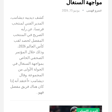
مواجهة السنغال
عمرو فهمى
يونيو 15, 2026
كشف ديدييه ديشامب،
المدير الفني لمنتخب
فرنسا، عن رأيه
الصريح في المنتخب
المفضل لحصد لقب
كأس العالم 2026،
وذلك خلال المؤتمر
الصحفي الخاص
بمواجهة السنغال في
الجولة الأولى من
المجموعة. وقال
ديشامب: «أعتقد أنه إذا
كان هناك فريق مفضل
فهو…
الدوري الإسباني