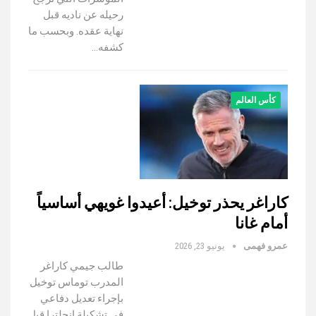
رحيله عن ناديه قبل
نهاية عقده. وبحسب ما
كشفه…
كأس العالم
كاراغر يحذر توخيل: أعيدوا غويهي أساسياً
أمام غانا
عمرو فهمى
يونيو 23, 2026
طالب جيمي كاراغر
المدرب توماس توخيل
بإجراء تعديل دفاعي
في تشكيلة إنجلترا قبل