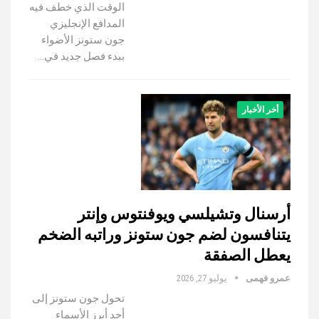
الوقت الذي خطف فيه
المدافع الإنجليزي
جون ستونز الأضواء
ببدء فصل جديد في…
أخر الأخبار
أرسنال وتشيلسي ويوفنتوس وإنتر
يتنافسون لضم جون ستونز وراتبه الضخم
يعطل الصفقة
عمرو فهمى
يوليو 27, 2026
تحول جون ستونز إلى
أحد أبرز الأسماء