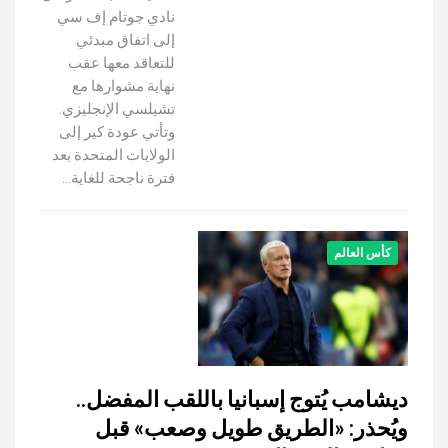
نادي جوتام إف سي
إلى اتفاق مبدئي
للتعاقد معها عقب
نهاية مشوارها مع
تشيلسي الإنجليزي.
وتأتي عودة كير إلى
الولايات المتحدة بعد
فترة ناجحة للغاية…
كأس العالم
ديشامب يُتوج إسبانيا باللقب المفضل..
ويُحذر: «الطريق طويل وصعب» قبل