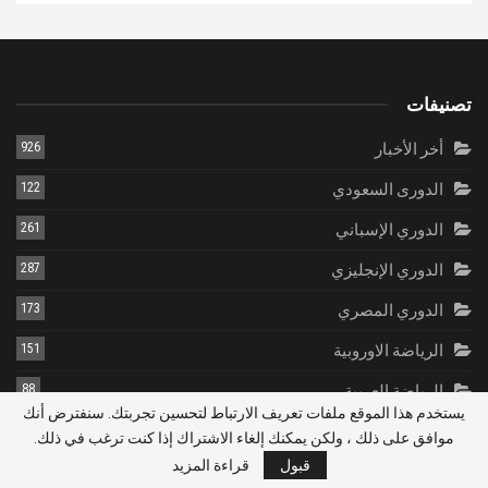
تصنيفات
أخر الأخبار
926
الدورى السعودي
122
الدوري الإسباني
261
الدوري الإنجليزي
287
الدوري المصري
173
الرياضة الاوروبية
151
الرياضة العربية
88
يستخدم هذا الموقع ملفات تعريف الارتباط لتحسين تجربتك. سنفترض أنك
دوري الأبطال
50
موافق على ذلك ، ولكن يمكنك إلغاء الاشتراك إذا كنت ترغب في ذلك.
قبول
قراءة المزيد
كأس العالم
133