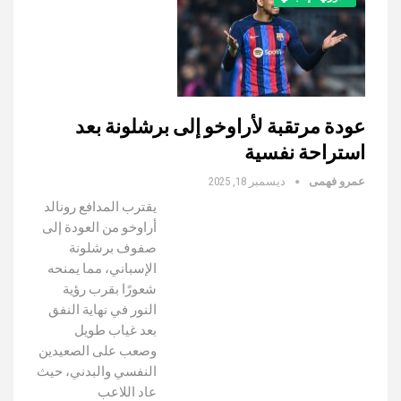
عودة مرتقبة لأراوخو إلى برشلونة بعد
استراحة نفسية
عمرو فهمى
ديسمبر 18, 2025
يقترب المدافع رونالد
أراوخو من العودة إلى
صفوف برشلونة
الإسباني، مما يمنحه
شعورًا بقرب رؤية
النور في نهاية النفق
بعد غياب طويل
وصعب على الصعيدين
النفسي والبدني، حيث
عاد اللاعب