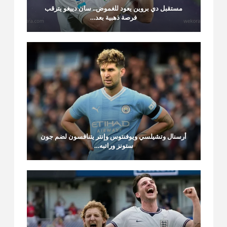
مستقبل دي بروين يعود للغموض.. سان دييغو يترقب
فرصة ذهبية بعد…
أرسنال وتشيلسي ويوفنتوس وإنتر يتنافسون لضم جون
ستونز وراتبه…