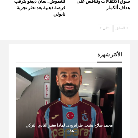
سوق الانتقالات وتنافس على
للغموض.. سان دييغو يترقب
هداف ألكمار
فرصة ذهبية بعد تعثر تجربة
نابولي
السابق
التالي
الأكثر شهرة
محمد صلاح يشعل طرابزون.. لماذا يعتبر النادي التركي
هذه…