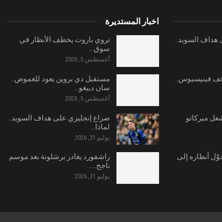
اخبار المستديرة
هداف السويد..
تروي باروت يخطف الأنظار في
سوق…
أغسطس 5, 2026
ف فينيسيوس..
مستقبل دي بروين يعود للغموض..
سان دييغو…
أغسطس 5, 2026
شعل ميركاتو
صراع إنجليزي على هداف السويد..
لماذا…
يوليو 31, 2026
وّل أنظاره إلى
راشفورد يغادر برشلونة بعد موسم
ناجح..…
يوليو 31, 2026