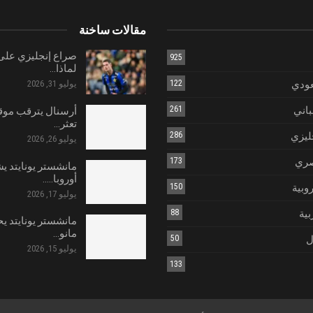
مقالات ساخنة
صراع إنجليزي على 
925
لماذا…
عودي
122
يوليو 31, 2026
باني
261
أرسنال يترقب موق
تعثر…
ليزي
286
يوليو 26, 2026
صري
173
مانشستر يونايتد ي
أوروبا..…
روبية
150
يوليو 17, 2026
بية
88
مانشستر يونايتد يح
مانو…
ل
50
يوليو 15, 2026
133