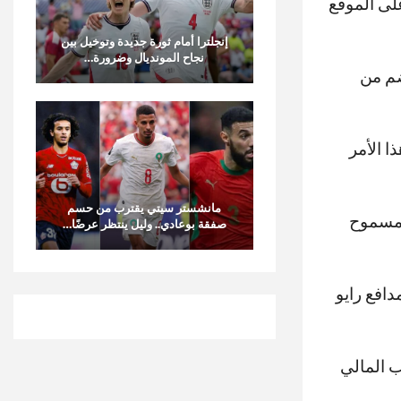
لى الموقع
إنجلترا أمام ثورة جديدة وتوخيل بين
نجاح المونديال وضرورة…
ضم من
ا الأمر
مانشستر سيتي يقترب من حسم
سبقًا مسموح
صفقة بوعادي.. وليل ينتظر عرضًا…
دافع رايو
ب المالي