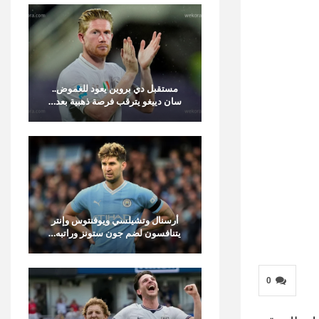
مستقبل دي بروين يعود للغموض..
سان دييغو يترقب فرصة ذهبية بعد…
أرسنال وتشيلسي ويوفنتوس وإنتر
يتنافسون لضم جون ستونز وراتبه…
0