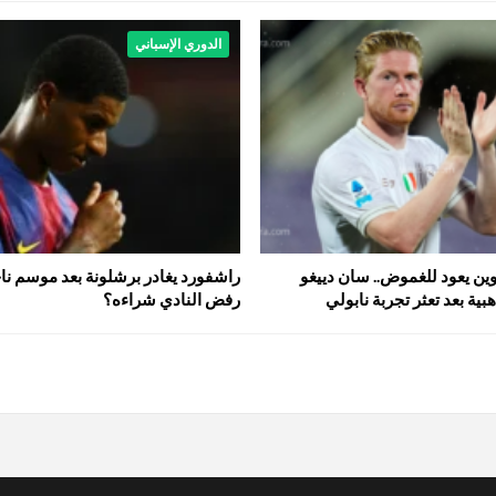
الدوري الإسباني
ين يعود للغموض.. سان دييغو
راشفورد يغادر برشلونة بعد موسم ناجح
ية بعد تعثر تجربة نابولي
رفض النادي شراءه؟