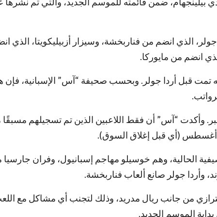
ي بيلينجهام، ضمن قائمته للموسم الجديد، والتي تم نشرها ع
جولر، الذي انضم من فناربخشة، وسيزار أزبيليكويتا، الذي ان
لذي انضم من مايوركا.
ه تمت قبل أردا جولر. وبحسب صحيفة “آس” الإسبانية، فإن هذ
رواتب.
سجيل مفتوحًا حتى إغلاق السوق في 1 سبتمبر. وأكدت “آس” أن فقط اللاعبين الذين تم تسجيلهم م
لصيفية الحالية، وهم خوسيلو مهاجم إسبانيول، وفران جارسيا م
، وأردا جولر صانع ألعاب فناربخشة.
احترازي من جانب ريال مدريد، وذلك لتجنب أي مشاكل مع اللع
داية الموسم الجديد.