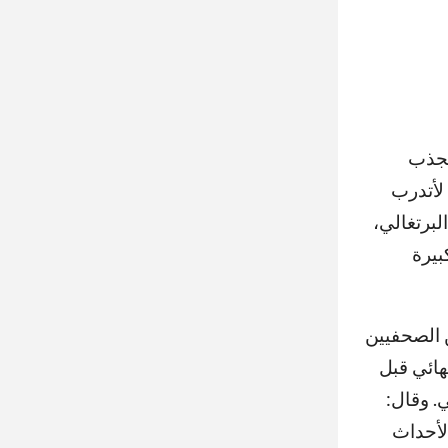
لجذب
 لأتدرب
لبرتغالي،
بيرة
 الصحفيين
هائي قبل
لعالمي. وقال:
لأحداث