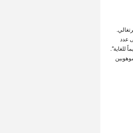
تغالي.
ى عدد
 للغاية”.
موهوبين