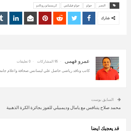
النصر
جواو
جواو فيليكس
كريستيانو رونالدو
شارك
عمرو فهمى
95 المشاركات
0 تعليقات
كاتب وناقد رياضى حاصل علي ليسانس صحافة واعلام جامعة
السابق بوست
محمد صلاح يتنافس مع يامال وديمبيلي للفوز بجائزة الكرة الذهبية
قد يعجبك ايضا