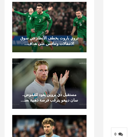
تروي باروت يخطف الأنظار في سوق
الانتقالات وتنافس على هداف…
مستقبل دي بروين يعود للغموض..
سان دييغو يترقب فرصة ذهبية بعد…
0