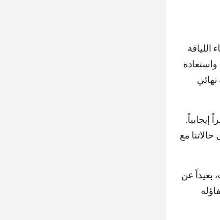
 اللياقة
 واستعادة
اري، ضمن نصف نهائي
إيجابياً.
حالاتنا مع
بعيداً عن
اؤله