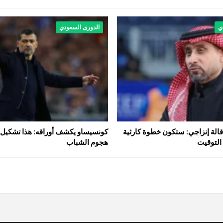
ي
الدورى السعودي
إقالة إنزاجي: ستكون خطوة كارثية
كونسيساو يكشف أوراقه: هذا تشكيل 
التوقيت
هجوم الشباب