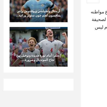
ع مواطنه
أرسنال وتشيلسي ويوفنتوس وإنتر
يتنافسون لضم جون ستونز وراتبه…
. وفي تصريحات أدلى بها لصحيفة
ام ليس
إنجلترا أمام ثورة جديدة وتوخيل بين
نجاح المونديال وضرورة…