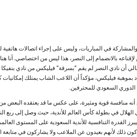
المشاركة في المباريات، وليس على إجراء اتصالات هاتفية 
 لإقناعه بالانضمام إلى النصر، هذا ليس من اختصاصي. أنا هنا
لي أن نادي النصر لم يقم “بسرقة” فيليكس من نادي بنفيكا ا
 بموهبة فيليكس، مؤكداً أن اللاعب الشاب يمتلك إمكانيات ك
الدوري السعودي للمحترفين.
أنه منافسة قوية ومثيرة، على عكس ما قد يعتقده البعض من
ي الهلال في بطولة كأس العالم للأندية، حيث وصل إلى ربع الن
خسر أمام نادي فلومينينسي البرازيلي بنتيجة 2-1، ليبرز القدرة التنافسية للأندية السعودية على المستوى ا
كون ذلك لأنهم بعيدون عن الملاعب ولا يشاركون في متابعة ا