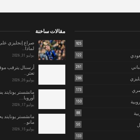
مقالات ساخنة
صراع إنجليزي على 
925
لماذا…
عودي
122
يوليو 31, 2026
باني
261
أرسنال يترقب موق
تعثر…
ليزي
286
يوليو 26, 2026
صري
173
مانشستر يونايتد ي
أوروبا..…
روبية
150
يوليو 17, 2026
بية
88
مانشستر يونايتد يح
مانو…
ل
50
يوليو 15, 2026
133