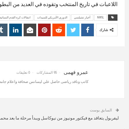
اللاعبات في تاريخ المنتخب وتقوده في العديد من البطو
NWSL
أخبار تشيلسي
الدوري الأمريكي للسيدات
انتقالات كرة القدم النسائية
شارك
عمرو فهمى
95 المشاركات
0 تعليقات
كاتب وناقد رياضى حاصل علي ليسانس صحافة واعلام جامعة
السابق بوست
ليفربول يتعاقد مع فيكتور مونيوز من نيوكاسل ويبدأ مرحلة ما بعد محم