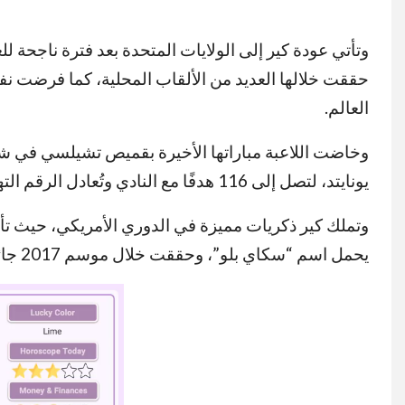
وتأتي عودة كير إلى الولايات المتحدة بعد فترة ناجحة
حققت خلالها العديد من الألقاب المحلية، كما فرضت ن
العالم.
وخاضت اللاعبة مباراتها الأخيرة بقميص تشيلسي في ش
يونايتد، لتصل إلى 116 هدفًا مع النادي وتُعادل الرقم التهديفي التاريخي للفريق.
وتملك كير ذكريات مميزة في الدوري الأمريكي، حيث تأل
يحمل اسم “سكاي بلو”، وحققت خلال موسم 2017 جائزة هدافة الدوري الأمريكي وأفضل لاعبة بعد تسجيلها 17 هدفًا.