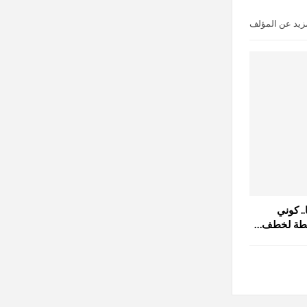
زيد عن المؤلف
.. كوني
ز خطة لخطف…