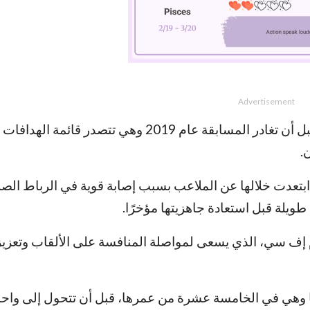
Advertisement
كما واصلت تألقها بعد انتقالها إلى شيكاغو ريد ستارز، قبل أن تغادر المسابقة عام 2019 وهي
ة ابتعدت خلالها عن الملاعب بسبب إصابة قوية في الرباط الص
م إف سي، الذي يسعى لمواصلة المنافسة على الألقاب وتعزي
يا وهي في الخامسة عشرة من عمرها، قبل أن تتحول إلى واح