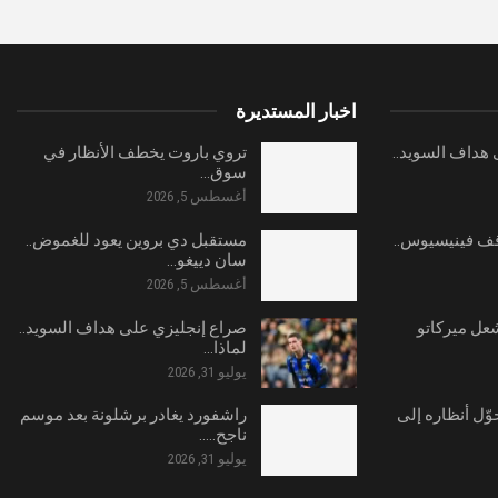
اخبار المستديرة
هداف السويد..
تروي باروت يخطف الأنظار في
سوق…
أغسطس 5, 2026
ف فينيسيوس..
مستقبل دي بروين يعود للغموض..
سان دييغو…
أغسطس 5, 2026
شعل ميركاتو
صراع إنجليزي على هداف السويد..
لماذا…
يوليو 31, 2026
وّل أنظاره إلى
راشفورد يغادر برشلونة بعد موسم
ناجح..…
يوليو 31, 2026