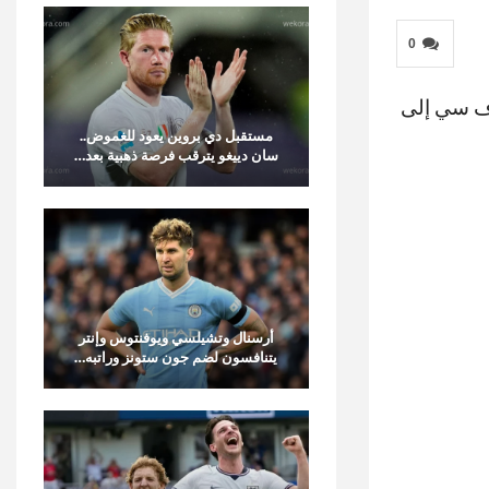
0
إف سي إلى
مستقبل دي بروين يعود للغموض..
سان دييغو يترقب فرصة ذهبية بعد…
أرسنال وتشيلسي ويوفنتوس وإنتر
يتنافسون لضم جون ستونز وراتبه…