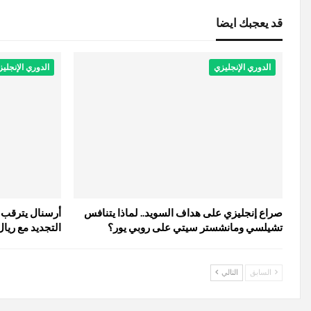
قد يعجبك ايضا
الدوري الإنجليزي
الدوري الإنجلي
صراع إنجليزي على هداف السويد.. لماذا يتنافس
أرسنال يترقب 
تشيلسي ومانشستر سيتي على روبي يور؟
التجديد مع ريا
السابق
التالي