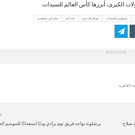
لات الكبرى، أبرزها كأس العالم للسيدات.
تشيلسي للسيدات
جوتام إف سي
سام كير
سام كير تشيلسي
Advertisement
 القاهرة
ا
د صلاح
برشلونة يواجه فريق توم برادي وديًا استعدادًا للموسم الج