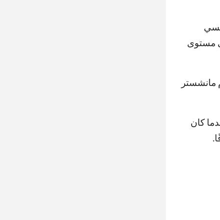
يلسي
ى مستوى
م مانشستر
دما كان