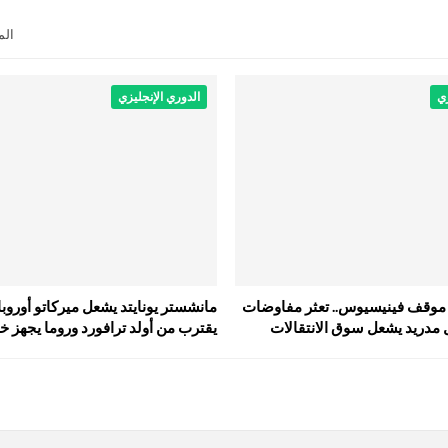
الم
زي
الدوري الإنجليزي
موقف فينيسيوس.. تعثر مفاوضات
مانشستر يونايتد يشعل ميركاتو أوروبا
ل مدريد يشعل سوق الانتقالات
يقترب من أولد ترافورد وروما يجه