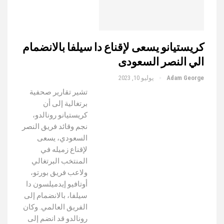
كريستيانو يسعى لإقناع دا سيلفا بالانضمام
الي النصر السعودى
Adam George
يوليو 10, 2023
تشير تقارير صحفية
برتغالية إلى أن
كريستيانو رونالدو،
نجم وقائد فريق النصر
السعودي، يسعى
لإقناع زميله في
المنتخب البرتغالي
ولاعب فريق بورتو،
أوتافيو إيدميلسون دا
سيلفا، بالانضمام إلى
الفريق العالمي. وكان
رونالدو قد انضم إلى