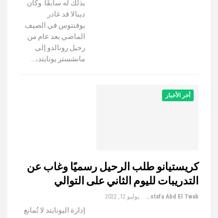
بذلك له سابقًا. وكان
ديبالا قد غادر
يوفنتوس في الصيف
الماضي بعد عام من
رحيل رونالدو إلى
مانشستر يونايتد،…
أخر الأخبار
كريستيانو طلب الرحيل رسميًا وغاب عن
التدريبات لليوم الثاني على التوالي
Mustafa Abd El Twab
يوليو 12, 2022
إدارة اليونايتد لا تُمانع