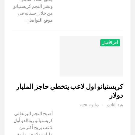
ونشر النجم كريستيانو
من خلال حسابه في
موقع التواصل…
أخر الأخبار
كريستيانو اول لاعب يتخطي حاجز المليار
دولار
هبة النائب
يوليو 9, 2020
أصبح النجم البرتغالي
كريستيانو رونالدو أول
لاعب يربح أكثر من
مليار دولار فى تاريخ