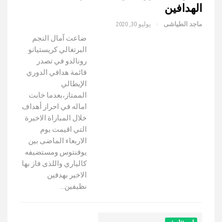
الهدافين
ماجد الطياشى
يوليو 30, 2020
ضاعت آمال النجم
البرتغالي كريستيانو
رونالدو في تصدر
قائمة هدافي الدوري
الإيطالي
الممتاز،بعدما خابت
اماله في احراز أهداف
خلال المباراة الاخيرة
التي اقيمت يوم
الاربعاء الماضى بين
يوفنتوس ومستضيفه
كالياري واللذى فاز بها
الاخير بهدفين
نظيفين…