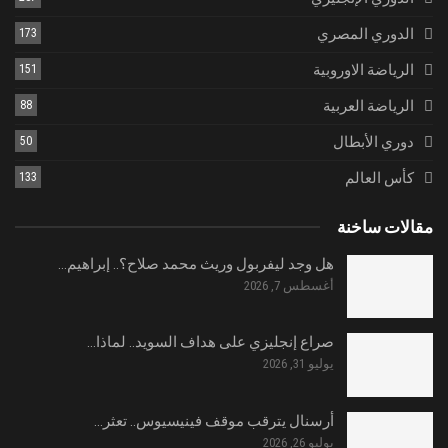
الدوري المصري
173
الرياضة الاوروبية
151
الرياضة العربية
88
دوري الأبطال
50
كأس العالم
133
مقالات ساخنة
هل وجد ليفربول وريث محمد صلاح؟.. إبراهيم…
أغسطس 7, 2026
صراع إنجليزي على هداف السويد.. لماذا…
يوليو 31, 2026
أرسنال يترقب موقف فينيسيوس.. تعثر…
يوليو 26, 2026