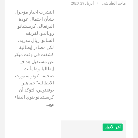
ماجد الطياشى
أبريل 29, 2020
انتشرت اخبار مؤخرا،
بشأن احتمال عودة
البرتغالي كريستيانو
رونالدو، لفريقه
السابق ريال مدريد،
لكن مصادر إيطالية
كشفت فى وقت مبكر
عن مستقبل هداف
إيطاليا. وطمأنت
صحيفة "توتو سبورت
الايطالية" جماهير
يوفنتوس، لتؤكد أن
كريستيانو ينوي البقاء
مع…
أخر الأخبار