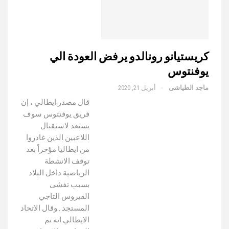
كريستيانو رونالدو يرفض العودة الي
يوفنتوس
ماجد الطياشى
أبريل 21, 2020
قال مصدر ايطالي ، إن
فريق يوفنتوس سوف
يستعد لاستقبال
اللاعبين الذين غادروا
من ايطاليا مؤخراً بعد
توقف الانشطة
الرياضية داخل البلاد
بسبب تفشى
الفيروس التاجي
المستجد . وقال الاتحاد
الايطالي انه تم