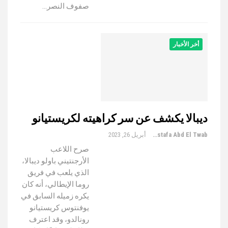
صفوف النصر…
أخر الأخبار
ديبالا يكشف عن سر كراهيته لكريستيانو
Mustafa Abd El Twab
أبريل 26, 2023
صرح اللاعب
الأرجنتيني باولو ديبالا،
الذي يلعب في فريق
روما الإيطالي، أنه كان
يكره زميله السابق في
يوفنتوس كريستيانو
رونالدو، وقد اعترف