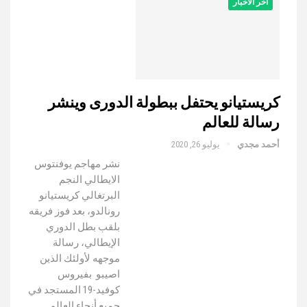
أخر الأخبار
كريستيانو يحتفل ببطولة الدورى وينشر
رسالة للعالم
أحمد مجدي
يوليو 26, 2020
نشر مهاجم يوفنتوس
الايطالي النجم
البرتغالي كريستيانو
رونالدو، بعد فوز فريقه
بلقب بطل الدوري
الإيطالي، رسالة
موجهه لأولئك الذين
اصيبو بفيروس
كوفيد-19 المستجد في
جميع أنحاء العالم.