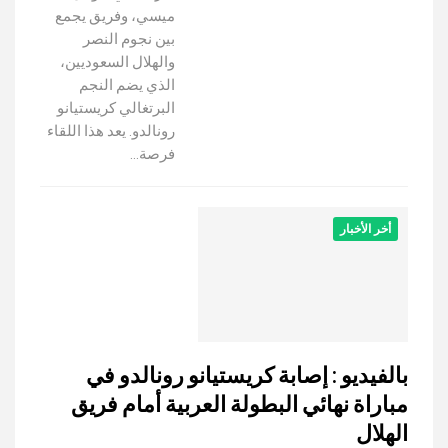
ميسي، وفريق يجمع
بين نجوم النصر
والهلال السعوديين،
الذي يضم النجم
البرتغالي كريستيانو
رونالدو. يعد هذا اللقاء
فرصة…
أخر الأخبار
بالفيديو : إصابة كريستيانو رونالدو في
مباراة نهائي البطولة العربية أمام فريق
الهلال