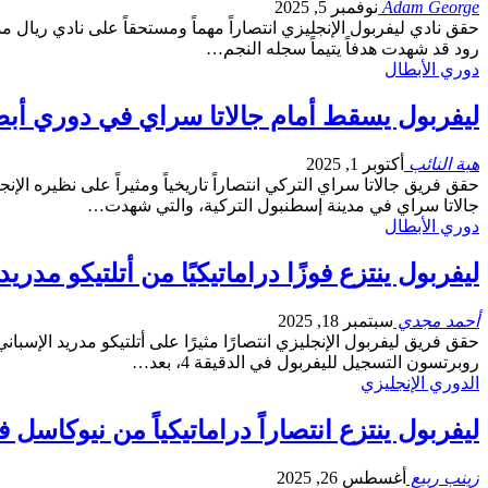
Adam George
نوفمبر 5, 2025
رود قد شهدت هدفاً يتيماً سجله النجم…
دوري الأبطال
ليفربول يسقط أمام جالاتا سراي في دوري أبط
هبة النائب
أكتوبر 1, 2025
حقق فريق جالاتا سراي التركي انتصاراً تاريخياً ومثيراً على نظيره ا
جالاتا سراي في مدينة إسطنبول التركية، والتي شهدت…
دوري الأبطال
ليفربول ينتزع فوزًا دراماتيكيًا من أتلتيكو مدريد بنتيجة 3-2 في دوري أ
أحمد مجدي
سبتمبر 18, 2025
روبرتسون التسجيل لليفربول في الدقيقة 4، بعد…
الدوري الإنجليزي
ليفربول ينتزع انتصاراً دراماتيكياً من نيوكاسل
زينب ربيع
أغسطس 26, 2025