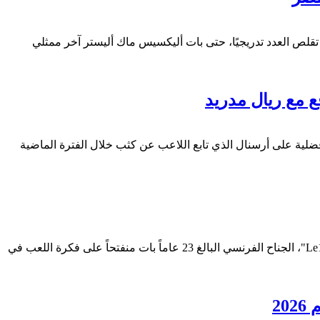
البطولة تقلص العدد تدريجيًا، حتى بات أليكسيس ماك أليستر آخر ممثلي
 مع ريال مدريد
ضلية على أرسنال الذي تابع اللاعب عن كثب خلال الفترة الماضية
دخل برادلي باركولا دائرة الضوء مجدداً هذا الصيف، مع تقارير تربطه بالرحيل عن باريس سان جيرمان والانتقال إلى ليفربول، بحسب "Le10sport"، الجناح الفرنسي البالغ 23 عاماً بات منفتحاً على فكرة اللعب في
2