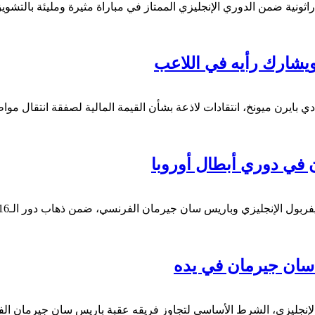
 دراماتيكيًا على نيوكاسل بنتيجة 3-2 في مباراة ماراثونية ضمن الدوري الإنجليزي الممتاز في مبار
ويشارك رأيه في اللاعب
 بايرن ميونخ، انتقادات لاذعة بشأن القيمة المالية لصفقة انتقال موا
 في دوري أبطال أوروبا
 سان جيرمان في يده