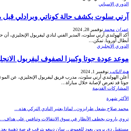
الدوري الإسباني
آرني سلوت يكشف حالة كوناتي وبرادلي قبل 
عمران محمد
نوفمبر 28, 2024
أكد الهولندي آرني سلوت، المدير الفني لنادي ليفربول الإنجليزي، أن حا
أبطال أوروبا. تمكن…
الدوري الإنجليزي
موعد عودة جوتا وكييزا لصفوف ليفربول الانجل
هبة النائب
نوفمبر 1, 2024
أعلن الهولندي أرني سلوت، مدرب فريق ليفربول الإنجليزي، عن الموعد ال
جوتا قد تعرض لإصابة خلال مباراة…
المشاركات القديمة
الأكثر شهرة
محمد صلاح يشعل طرابزون.. لماذا يعتبر النادي التركي هذه…
تروي باروت يخطف الأنظار في سوق الانتقالات وتنافس على هداف…
مستقبل دي بروين يعود للغموض.. سان دييغو يترقب فرصة ذهبية بعد