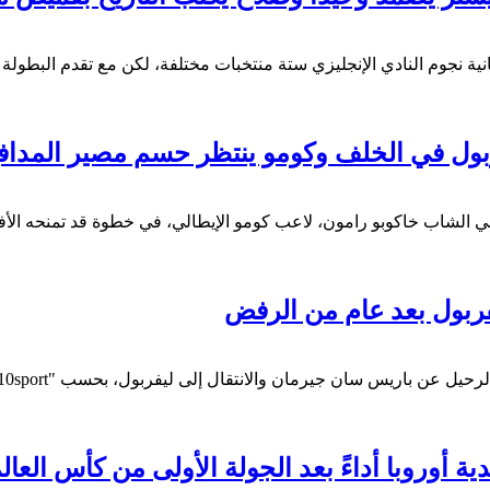
بعدما مثّل ثمانية نجوم النادي الإنجليزي ستة منتخبات مختلفة، لكن مع تقدم 
ل في الخلف وكومو ينتظر حسم مصير المدافع
ني الشاب خاكوبو رامون، لاعب كومو الإيطالي، في خطوة قد تمنحه الأف
يفربول بعد عام من الرفض
وروبا أداءً بعد الجولة الأولى من كأس العالم 026