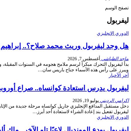
تصفح الوسم
ليفربول
الدوري الإنجليزي
هل وجد ليفربول وريث محمد صلاح؟.. إبراهيم مباي يد
ماجد الطياشى
أغسطس 7, 2026
بدأ ليفربول التحرك مبكراً لرسم ملامح هجومه في السنوات المقبلة، ومع
ويبرز على رأس هذه الأسماء جناح باريس سان…
أخر الأخبار
ليفربول يدرس استعادة كوانساه.. صراع أوروب
اكرامي الرديني
يوليو 19, 2026
دخل مستقبل المدافع الإنجليزي جاريل كوانساه مرحلة جديدة من الإثارة
ليفربول تفعيل بند إعادة الشراء لاستعادة أحد أبرز…
الدوري الإنجليزي
ليفربول يودع المونديال لاعبًا تلو الآخر.. ماك