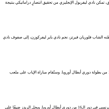
اة مثيرة ومليئة بالتشويق، تمكن نادي ليفربول الإنجليزي من تحقيق انتصارٍ دراماتيكي بنتيجة
طنه الشاب فلوريان فيرتز، نجم نادي باير ليفركوزن، إلى صفوف نادي
يترقب عشاق كرة القدم مساء اليوم الأربعاء مواجهة نارية تجمع بين ليفربول الإنجليزي وباريس سان جيرمان الفرنسي، ضمن ذهاب دور الـ16 من بطولة دوري أبطال أوروبا. وستُقام مباراة الإياب على ملعب
حدد اللاعب فيرجيل فان دايك، المدافع الهولندي وقائد فريق ليفربول الإنجليزي، الشرط الأساسي لتجاوز فريقه عقبة باريس سان جيرمان الفرنسي في دور الـ16 من دوري أبطال أوروبا. ويحل الريدز ضيفًا على