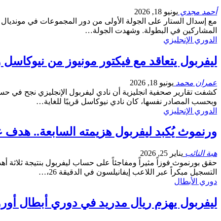
أحمد مجدي
يونيو 18, 2026
المشاركين في البطولة. وشهدت الجولة…
الدوري الإنجليزي
ليفربول يتعاقد مع فيكتور مونيوز من نيوكاسل 
عمران محمد
يونيو 18, 2026
كشفت تقارير صحفية انجليزية أن نادي ليفربول الإنجليزي نجح في حسم ص
وبحسب المصادر نفسها، كان نادي نيوكاسل قريبًا للغاية…
الدوري الإنجليزي
ورنموث يُكبد ليفربول هزيمته السابعة.. هدف ع
هبة النائب
يناير 25, 2026
حقق بورنموث فوزاً مثيراً ومفاجئاً على حساب ليفربول بنتيجة ثلاثة
التسجيل مبكراً عبر اللاعب إيفانيلسون في الدقيقة 26،…
دوري الأبطال
ليفربول يهزم ريال مدريد في دوري أبطال أورو