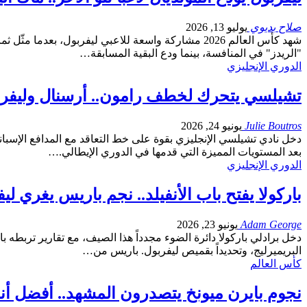
صلاح بديوي
يوليو 13, 2026
شهد كأس العالم 2026 مشاركة واسعة للاعبي ليفربول، 
"الريدز" في المنافسة، بينما ودع البقية المسابقة…
الدوري الإنجليزي
تشيلسي يتحرك لخطف رامون.. أرسنال وليفربو
Julie Boutros
يونيو 24, 2026
دخل نادي تشيلسي الإنجليزي بقوة على خط التعاقد مع المدافع الإسبا
بعد المستويات المميزة التي قدمها في الدوري الإيطالي.…
الدوري الإنجليزي
باركولا يفتح باب الأنفيلد.. نجم باريس يغري ل
Adam George
يونيو 23, 2026
البريميرليج، وتحديداً بقميص ليفربول. باريس من…
كأس العالم
نجوم بايرن ميونخ يتصدرون المشهد.. أفضل أندية أ