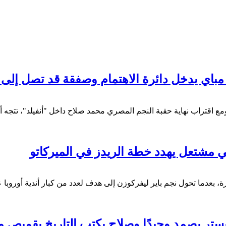
خل دائرة الاهتمام وصفقة قد تصل إلى 50 مليون يورو
 اقتراب نهاية حقبة النجم المصري محمد صلاح داخل "أنفيلد"، تتجه أنظا
ي مشتعل يهدد خطة الريدز في الميركاتو
، بعدما تحول نجم باير ليفركوزن إلى هدف لعدد من كبار أندية أوروبا 
 أليستر يصمد وحيدًا وصلاح يكتب التاريخ بقميص 