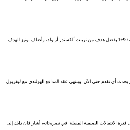
في إطار الدوري الإنجليزي، حقق فريق ليفربول انتصارًا صعبًا في اللحظات الأخيرة على ملعب برينتفورد بنتيجة 2-0. تقدم ليفربول في الدقيقة 90+1 بفضل هدف من ترينت ألكسندر أرنولد، وأضاف نونيز الهدف
 يحدث أي تقدم حتى الآن. وينتهي عقد المدافع الهولندي مع ليفربول
 فترة الانتقالات الصيفية المقبلة. في تصريحاته، أشار فان دايك إلى